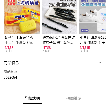
超商取貨付款
LINE Pay
Apple Pay
街口支付
悠遊付
硫磺皂 上海藥皂 香皂
得力deli 0.7 黑筆桿 油
小白鞋 清潔膏120
手工皂 毛囊炎 抑菌除
性原子筆 黑色筆芯
汙膏 清潔劑 鞋子
ATM付款
蟎 清潔護膚 去油去痘
S304
漬 白皮鞋 鞋油
NT$8
NT$8
NT$15
NT$11
NT$9
NT$16
寵物皮膚病 狗狗貓咪
運送方式
商品特色
全家取貨付款
每筆NT$60，滿NT$599(含以上)免運費
商品編號
8022054
付款後全家取貨
每筆NT$60，滿NT$599(含以上)免運費
7-11取貨付款
詳細說明
相關推薦
每筆NT$60，滿NT$599(含以上)免運費