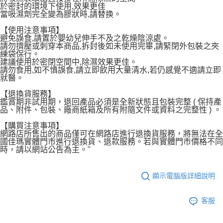
於密封的環境下使用,效果更佳
當吸濕劑完全變為膠狀時,請替换。
【使用注意事項】
避免誤食,請置於嬰幼兒伸手不及之乾燥陰涼處。
請勿擠壓或刺穿本商品,拆封後如未使用完畢,請緊閉外包裝之夾
練袋保行。
建議使用於密閉空間中,除濕效果更佳。
請勿食用,如不慎誤食,請立即飲用大量清水,若仍感覺不適請立即
就醫。
【退換貨服務】
鑑賞期非試用期，退回產品必須是全新狀態且包裝完整 ( 保持產
品、附件、包裝、廠商紙箱及所有附隨文件或資料之完整性 ) 。
【購買注意事項】
網路店所售出的商品僅可在網路店進行退換貨服務，將無法在全
國佳瑪實體門市進行退換貨、退款服務。若與實體門市價格不同
時，請以網站公告為主。"
顯示電腦版詳細說明
客服