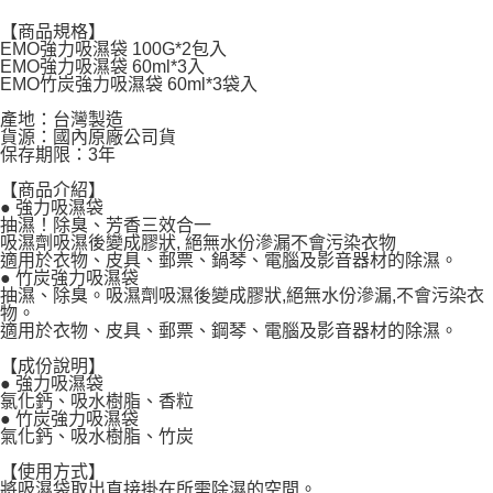
付款後7-11取貨
【商品規格】
每筆NT$60，滿NT$599(含以上)免運費
EMO強力吸濕袋 100G*2包入
EMO強力吸濕袋 60ml*3入
宅配
EMO竹炭強力吸濕袋 60ml*3袋入
每筆NT$120，滿NT$1,999(含以上)免運費
產地：台灣製造
貨源：國內原廠公司貨
保存期限：3年
【商品介紹】
● 強力吸濕袋
抽濕！除臭、芳香三效合一
吸濕劑吸濕後變成膠狀, 絕無水份滲漏不會污染衣物
適用於衣物、皮具、郵票、鍋琴、電腦及影音器材的除濕。
● 竹炭強力吸濕袋
抽濕、除臭。吸濕劑吸濕後變成膠狀,絕無水份滲漏,不會污染衣
物。
適用於衣物、皮具、郵票、鋼琴、電腦及影音器材的除濕。
【成份說明】
● 強力吸濕袋
氯化鈣、吸水樹脂、香粒
● 竹炭強力吸濕袋
氣化鈣、吸水樹脂、竹炭
【使用方式】
將吸濕袋取出直接掛在所需除濕的空間。