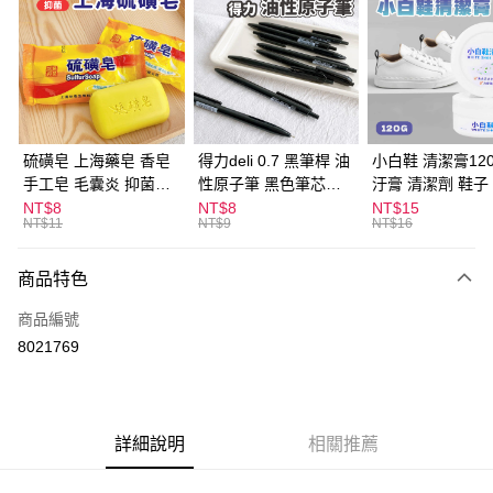
LINE Pay
Apple Pay
街口支付
悠遊付
硫磺皂 上海藥皂 香皂
得力deli 0.7 黑筆桿 油
小白鞋 清潔膏120
手工皂 毛囊炎 抑菌除
性原子筆 黑色筆芯
汙膏 清潔劑 鞋子
ATM付款
蟎 清潔護膚 去油去痘
S304
漬 白皮鞋 鞋油
NT$8
NT$8
NT$15
NT$11
NT$9
NT$16
寵物皮膚病 狗狗貓咪
運送方式
商品特色
全家取貨付款
每筆NT$60，滿NT$599(含以上)免運費
商品編號
8021769
付款後全家取貨
每筆NT$60，滿NT$599(含以上)免運費
7-11取貨付款
詳細說明
相關推薦
每筆NT$60，滿NT$599(含以上)免運費
付款後7-11取貨