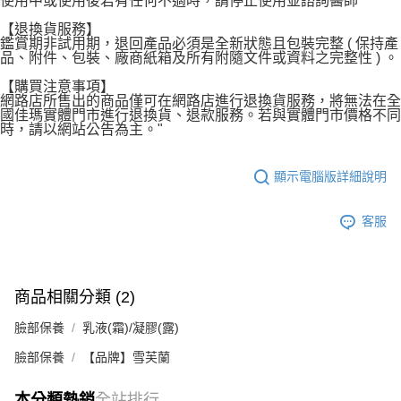
使用中或使用後若有任何不適時，請停止使用並諮詢醫師
【退換貨服務】
鑑賞期非試用期，退回產品必須是全新狀態且包裝完整 ( 保持產
品、附件、包裝、廠商紙箱及所有附隨文件或資料之完整性 ) 。
【購買注意事項】
網路店所售出的商品僅可在網路店進行退換貨服務，將無法在全
國佳瑪實體門市進行退換貨、退款服務。若與實體門市價格不同
時，請以網站公告為主。"
顯示電腦版詳細說明
客服
商品相關分類 (2)
臉部保養
乳液(霜)/凝膠(露)
臉部保養
【品牌】雪芙蘭
本分類熱銷
全站排行