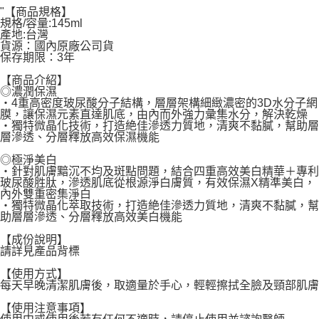
"【商品規格】
每筆NT$60，滿NT$599(含以上)免運費
規格/容量:145ml
產地:台灣
宅配
貨源：國內原廠公司貨
保存期限：3年
每筆NT$120，滿NT$1,999(含以上)免運費
【商品介紹】
◎濃潤保濕
‧4重高密度玻尿酸分子結構，層層架構細緻濃密的3D水分子網
膜，讓保濕元素直達肌底，由內而外強力彙集水分，解決乾燥
‧獨特微晶化技術，打造絶佳滲透力質地，清爽不黏膩，幫助層
層滲透、分層釋放高效保濕機能
◎極淨美白
‧針對肌膚黯沉不均及斑點問題，結合四重高效美白精華＋專利
玻尿酸胜肽，滲透肌底從根源淨白膚質，有效保濕Χ精準美白，
內外雙重密集淨白
‧獨特微晶化萃取技術，打造絶佳滲透力質地，清爽不黏膩，幫
助層層滲透、分層釋放高效美白機能
【成份說明】
請詳見產品背標
【使用方式】
每天早晚清潔肌膚後，取適量於手心，輕輕擦拭全臉及頸部肌膚
【使用注意事項】