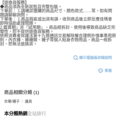
【退換貨服務】
◆商品須為全新狀態且完整包裝。
下單前： 1.請確認選購的商品尺寸、顏色款式……等，如有問
題請聊聊詢問。
下單後： 1.商品瑕疵或出貨有誤，收到商品後立即反應佳瑪會
即時協助處理問題。
2.鑑賞期」非「試用期」，商品經拆封、使用後導致商品缺乏完
整性，恕不提供退換貨服務。
依照消費者保護法第十九條通訊交易解除權合理例外情事準用原
則，內衣褲、褲襪類、襪子等個人貼身衣物用品，商品一經拆
封，恕無法退換貨。
顯示電腦版詳細說明
客服
商品相關分類 (1)
衣著/襪子
護具
本分類熱銷
全站排行