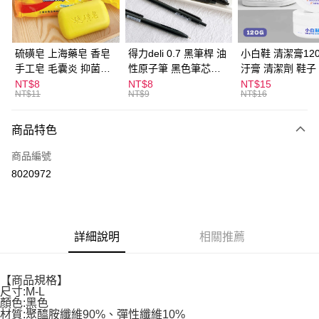
街口支付
悠遊付
硫磺皂 上海藥皂 香皂
得力deli 0.7 黑筆桿 油
小白鞋 清潔膏120
手工皂 毛囊炎 抑菌除
性原子筆 黑色筆芯
汙膏 清潔劑 鞋子
ATM付款
蟎 清潔護膚 去油去痘
S304
漬 白皮鞋 鞋油
NT$8
NT$8
NT$15
NT$11
NT$9
NT$16
寵物皮膚病 狗狗貓咪
運送方式
商品特色
全家取貨付款
每筆NT$60，滿NT$599(含以上)免運費
商品編號
8020972
付款後全家取貨
每筆NT$60，滿NT$599(含以上)免運費
7-11取貨付款
詳細說明
相關推薦
每筆NT$60，滿NT$599(含以上)免運費
付款後7-11取貨
【商品規格】
每筆NT$60，滿NT$599(含以上)免運費
尺寸:M-L
顏色:黑色
宅配
材質:聚醯胺纖維90%、彈性纖維10%