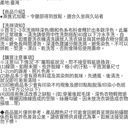
產地:臺灣
每筆NT$120，滿NT$1,999(含以上)免運費
【商品介紹】
●漸進式加壓，令腿部得到放鬆，適合久坐與久站者
【洗滌須知】
※首次1~3次洗滌時深色/飽和色系布料會釋於出多餘浮色，此屬
於正常現象，清洗請使用中性洗劑搭配40度以下冷水手洗、自
然晾乾，如需要洗衣機清洗請放入洗衣袋並與其他類衣物分開清
洗。避免長時間浸泡，深淺色建議分開洗滌，避免染色。不可以
烘乾、熨燙、漂白、乾洗等，否則會降低使用壽命。
【購買注意事項】
※注意!以下情況"不"屬瑕疵狀況，恕不接受瑕疵退換貨:
(1)線頭、釦眼未開、些許脫線、極小的汙點、平放測量尺寸
1~2cm的誤差、照片色差。
(2)新品多少會有原布料或及其染劑的氣味，先通風、後清洗，
狀況即可漸漸清除。
(3)印刷商品多少會有印染不均現象及膠印點點脫落/印染小色斑
（0.5平方公分以下）
(4)因技術無法改善之缺點。(如:穿著後起毛球、深色衣物輕微退
色、棉襪因換線造成的空隙、絲襪勾破、因未放洗衣袋造成衣物
損壞…等)
◆商品圖片僅供參考，產品顏色尺寸可能會因網頁呈現與拍攝關
係而有些許色差貨公差，請依實際供貨樣式為準。如無法接受請
勿下標。