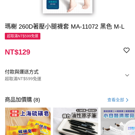
瑪榭 260D著壓小腿襪套 MA-11072 黑色 M-L
超取滿NT$599免運
NT$129
付款與運送方式
超取滿NT$599免運
付款方式
信用卡一次付款
商品加價購 (8)
查看全部
超商取貨付款
LINE Pay
Apple Pay