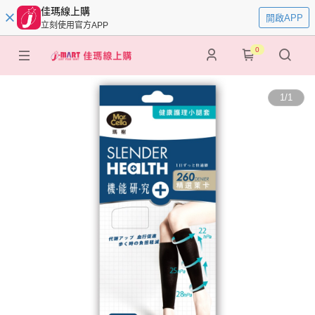
佳瑪線上購
開啟APP
立刻使用官方APP
0
1
/
1