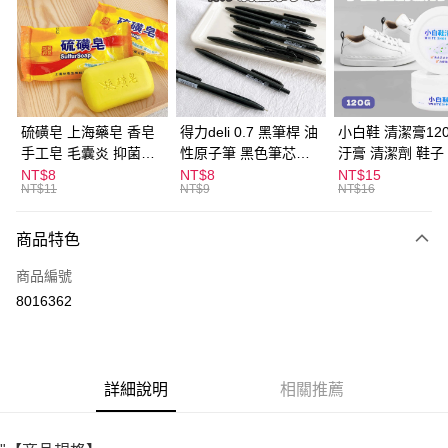
LINE Pay
Apple Pay
街口支付
悠遊付
硫磺皂 上海藥皂 香皂
得力deli 0.7 黑筆桿 油
小白鞋 清潔膏120
手工皂 毛囊炎 抑菌除
性原子筆 黑色筆芯
汙膏 清潔劑 鞋子
ATM付款
蟎 清潔護膚 去油去痘
S304
漬 白皮鞋 鞋油
NT$8
NT$8
NT$15
NT$11
NT$9
NT$16
寵物皮膚病 狗狗貓咪
運送方式
商品特色
全家取貨付款
每筆NT$60，滿NT$599(含以上)免運費
商品編號
8016362
付款後全家取貨
每筆NT$60，滿NT$599(含以上)免運費
7-11取貨付款
詳細說明
相關推薦
每筆NT$60，滿NT$599(含以上)免運費
付款後7-11取貨