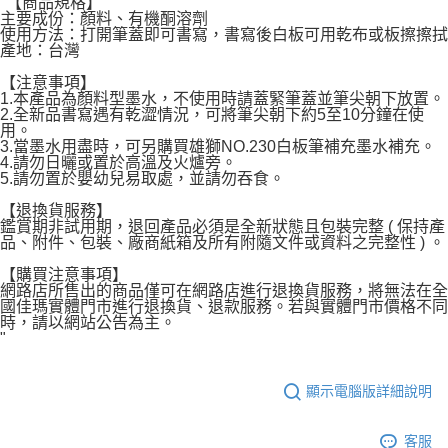
"【商品規格】
每筆NT$60，滿NT$599(含以上)免運費
主要成份：顏料、有機酮溶劑
使用方法：打開筆蓋即可書寫，書寫後白板可用乾布或板擦擦拭
宅配
產地：台灣
每筆NT$120，滿NT$1,999(含以上)免運費
【注意事項】
1.本產品為顏料型墨水，不使用時請蓋緊筆蓋並筆尖朝下放置。
2.全新品書寫遇有乾澀情況，可將筆尖朝下約5至10分鐘在使
用。
3.當墨水用盡時，可另購買雄獅NO.230白板筆補充墨水補充。
4.請勿日曬或置於高溫及火爐旁。
5.請勿置於嬰幼兒易取處，並請勿吞食。
【退換貨服務】
鑑賞期非試用期，退回產品必須是全新狀態且包裝完整 ( 保持產
品、附件、包裝、廠商紙箱及所有附隨文件或資料之完整性 ) 。
【購買注意事項】
網路店所售出的商品僅可在網路店進行退換貨服務，將無法在全
國佳瑪實體門市進行退換貨、退款服務。若與實體門市價格不同
時，請以網站公告為主。
"
顯示電腦版詳細說明
客服