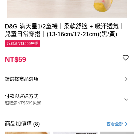
D&G 滿天星1/2童襪｜柔軟舒適 + 吸汗透氣｜
兒童日常穿搭｜(13-16cm/17-21cm)(黑/黃)
超取滿NT$599免運
NT$59
請選擇商品選項
付款與運送方式
超取滿NT$599免運
付款方式
信用卡一次付款
商品加價購 (8)
查看全部