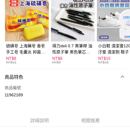
超商取貨付款
LINE Pay
Apple Pay
街口支付
悠遊付
硫磺皂 上海藥皂 香皂
得力deli 0.7 黑筆桿 油
小白鞋 清潔膏120
手工皂 毛囊炎 抑菌除
性原子筆 黑色筆芯
汙膏 清潔劑 鞋子
ATM付款
蟎 清潔護膚 去油去痘
S304
漬 白皮鞋 鞋油
NT$8
NT$8
NT$15
NT$11
NT$9
NT$16
寵物皮膚病 狗狗貓咪
運送方式
商品特色
全家取貨付款
每筆NT$60，滿NT$599(含以上)免運費
商品編號
11962189
付款後全家取貨
每筆NT$60，滿NT$599(含以上)免運費
7-11取貨付款
詳細說明
相關推薦
每筆NT$60，滿NT$599(含以上)免運費