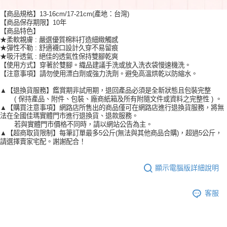
(產地：台灣)
【商品規格】13-16cm/17-21cm
【商品保存期限】10年
【商品特色】
★柔軟親膚 : 嚴選優質棉料打造細緻觸感
★彈性不勒 : 舒適襪口設計久穿不易留痕
★吸汗透氣 : 絕佳的透氣性保持雙腳乾爽
【使用方式】穿著於雙腳。織品建議手洗或放入洗衣袋慢速機洗。
【注意事項】請勿使用漂白劑或強力洗劑。避免高溫烘乾以防縮水。
▲【退換貨服務】鑑賞期非試用期，退回產品必須是全新狀態且包裝完整
( 保持產品、附件、包裝、廠商紙箱及所有附隨文件或資料之完整性 ) 。
▲【購買注意事項】網路店所售出的商品僅可在網路店進行退換貨服務，將無
法在全國佳瑪實體門市進行退換貨、退款服務。
若與實體門市價格不同時，請以網站公告為主。
▲【超商取貨限制】每筆訂單最多5公斤(無法與其他商品合購)，超過5公斤，
請選擇賣家宅配。謝謝配合！
顯示電腦版詳細說明
客服