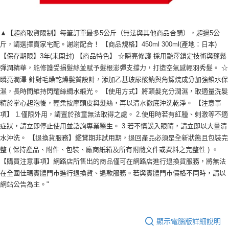
▲【超商取貨限制】每筆訂單最多5公斤（無法與其他商品合購），超過5公
斤，請選擇賣家宅配。謝謝配合！ 【商品規格】450ml 300ml(產地：日本)
【保存期限】3年(未開封) 【商品特色】 ☆瞬亮修護 採用艷澤鎖定技術與蓬鬆
彈潤精華，能修護受損髮絲並賦予髮根澎彈支撐力，打造空氣感輕羽秀髮。 ☆
瞬亮潤澤 針對毛躁乾燥髮質設計，添加乙基玻尿酸鈉與角鯊烷成分加強鎖水保
濕，長時間維持閃耀絲綢水緞光。 【使用方式】將頭髮充分潤濕，取適量洗髮
精於掌心起泡後，輕柔按摩頭皮與髮絲，再以清水徹底沖洗乾淨。 【注意事
項】 1.僅限外用，請置於孩童無法取得之處。 2.使用時若有紅腫、刺激等不適
症狀，請立即停止使用並諮詢專業醫生。 3.若不慎誤入眼睛，請立即以大量清
水沖洗。 【退換貨服務】鑑賞期非試用期，退回產品必須是全新狀態且包裝完
整 ( 保持產品、附件、包裝、廠商紙箱及所有附隨文件或資料之完整性 ) 。
【購買注意事項】網路店所售出的商品僅可在網路店進行退換貨服務，將無法
在全國佳瑪實體門市進行退換貨、退款服務。若與實體門市價格不同時，請以
網站公告為主。"
顯示電腦版詳細說明