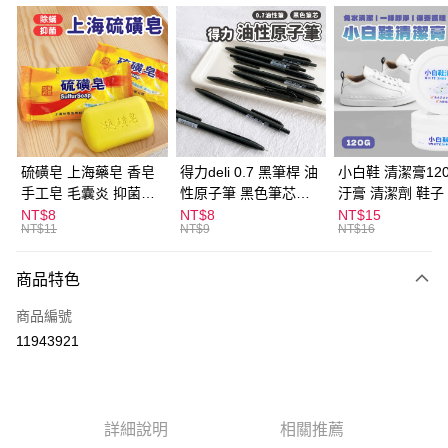
超商取貨付款
LINE Pay
Apple Pay
街口支付
悠遊付
硫磺皂 上海藥皂 香皂
得力deli 0.7 黑筆桿 油
小白鞋 清潔膏120
手工皂 毛囊炎 抑菌除
性原子筆 黑色筆芯
汙膏 清潔劑 鞋子
ATM付款
蟎 清潔護膚 去油去痘
S304
漬 白皮鞋 鞋油
NT$8
NT$8
NT$15
NT$11
NT$9
NT$16
寵物皮膚病 狗狗貓咪
運送方式
商品特色
全家取貨付款
每筆NT$60，滿NT$599(含以上)免運費
商品編號
11943921
付款後全家取貨
每筆NT$60，滿NT$599(含以上)免運費
7-11取貨付款
詳細說明
相關推薦
每筆NT$60，滿NT$599(含以上)免運費