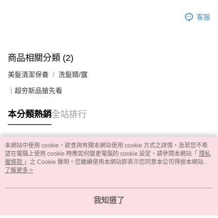
客服
商品相關分類 (2)
美髮清潔保養
洗髮精/露
｜超夯新品搶先看
本分類熱銷
全站排行
本網站中使用 cookie，欲查詢有關本網站使用 cookie 方式之詳情，及若您不希
熱門標籤
望在電腦上使用 cookie 時應如何變更電腦的 cookie 設定，請參閱本網站「
隱私
權條款
」之 Cookie 聲明。您繼續使用本網站即表示您同意本公司得按本網站使
用條款之 Cookie 聲明使用 cookie。
了解更多 >
我知道了