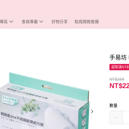
專區
會員專屬
好物分享
點我開啟推播
手易坊
超取滿NT$
NT$269
NT$2
數量