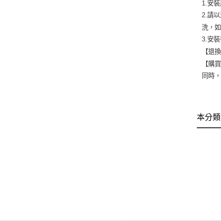
1.安
2.請
洗，
3.安
【退換
【購
同時
本分類