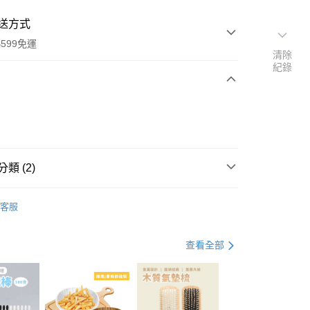
送方式
599免運
清除
紀錄
次付款
付款
類 (2)
其他
客服
品搶先看
查看全部