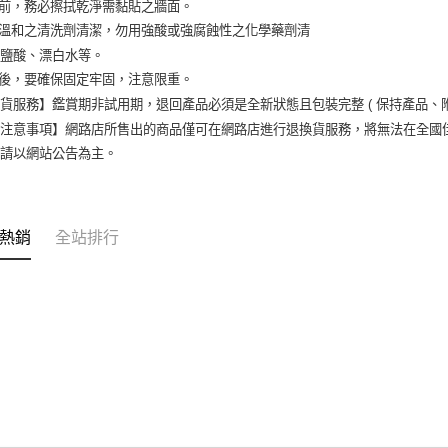
裝前，務必擦拭乾淨需黏貼之牆面。
以溫和之清洗劑清潔，勿用強酸或強腐蝕性之化學藥劑清
如鹽酸、漂白水等。
裝後，要確保固定牢固，注意限重。
貨服務】鑑賞期非試用期，退回產品必須是全新狀態且包裝完整 ( 保持產品、
買注意事項】網路店所售出的商品僅可在網路店進行退換貨服務，將無法在全國
，請以網站公告為主。
熱銷
全站排行