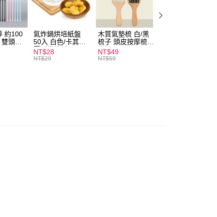
付款
0，滿NT$599(含以上)免運費
 約100
氣炸鍋烘培紙盤
木質氣墊梳 白/黑
素面船型襪 22-
扒 雙頭棉
50入 白色/卡其色
梳子 頭皮按摩梳
27cm 基本款 黑/
家取貨
圓形烘焙紙
木梳
灰/白 短襪 船襪 
NT$28
NT$49
NT$9
0，滿NT$599(含以上)免運費
襪 黑襪
NT$29
NT$59
付款
0，滿NT$599(含以上)免運費
1取貨
0，滿NT$599(含以上)免運費
20，滿NT$1,999(含以上)免運費