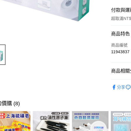
付款與運
超取滿NT$
付款方式
商品特色
信用卡一
商品編號
11943837
超商取貨
LINE Pay
商品相關分
Apple Pay
居家生活
分享
街口支付
｜超夯新
悠遊付
價購 (8)
ATM付款
運送方式