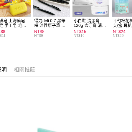
全家取貨
每筆NT$6
磺皂 上海藥皂
得力deli 0.7 黑筆
小白鞋 清潔膏
耳勺棉花棒
皂 手工皂 毛囊
桿 油性原子筆 黑
120g 去汙膏 清潔
支/盒 耳
付款後全
 抑菌除蟎 清潔
色筆芯 S304
劑 鞋子 去汙漬 白
花棒
T$8
NT$8
NT$15
NT$24
每筆NT$6
膚 去油去痘 寵
皮鞋 鞋油
$11
NT$9
NT$16
NT$29
皮膚病 狗狗貓咪
7-11取貨
每筆NT$6
付款後7-1
說明
相關推薦
每筆NT$6
宅配
每筆NT$1