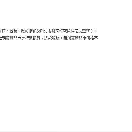
附件、包裝、廠商紙箱及所有附隨文件或資料之完整性 ) 。
佳瑪實體門市進行退換貨、退款服務。若與實體門市價格不