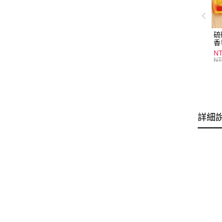
硫
香
炎
N
護
NT
物
詳細