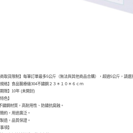
商取貨限制】每筆訂單最多5公斤（無法與其他商品合購），超過5公斤，請選
規格】食品醫療級304不鏽鋼２３＊１０＊６ｃｍ
期限】10年 (未開封)
品特色】
4不鏽鋼材質，高耐用性、防鏽抗腐蝕。
型簡約，用途廣泛。
灣製造，品質保證。
意事項】