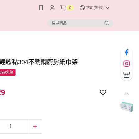
0
中文 (繁體)
 輕鬆黏304不銹鋼廚房紙巾架
599免運
29