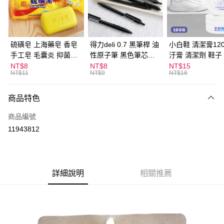
Apple Pay
街口支付
悠遊付
硫磺皂 上海藥皂 香皂
得力deli 0.7 黑筆桿 油
小白鞋 清潔膏120
手工皂 毛囊炎 抑菌除
性原子筆 黑色筆芯
汙膏 清潔劑 鞋子
ATM付款
蟎 清潔護膚 去油去痘
S304
漬 白皮鞋 鞋油
NT$8
NT$8
NT$15
NT$11
NT$9
NT$16
寵物皮膚病 狗狗貓咪
運送方式
商品特色
全家取貨付款
每筆NT$60，滿NT$599(含以上)免運費
商品編號
11943812
付款後全家取貨
每筆NT$60，滿NT$599(含以上)免運費
7-11取貨付款
詳細說明
相關推薦
每筆NT$60，滿NT$599(含以上)免運費
付款後7-11取貨
每筆NT$60，滿NT$599(含以上)免運費