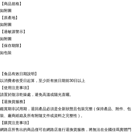
【商品規格】
如附圖
【原產地】
如附圖
【過敏源警示】
如附圖
【保存期限】
如包裝
【食品有效日期說明】
以消費者收受日起算，至少距有效日期前30日以上
【使用注意事項】
請置於陰涼乾燥處，避免高溫或陽光直曬。
【退換貨服務】
鑑賞期非試用期，退回產品必須是全新狀態且包裝完整 ( 保持產品、附件、包
裝、廠商紙箱及所有附隨文件或資料之完整性 ) 。
【購買注意事項】
網路店所售出的商品僅可在網路店進行退換貨服務，將無法在全國佳瑪實體門