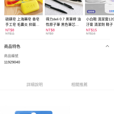
街口支付
悠遊付
硫磺皂 上海藥皂 香皂
得力deli 0.7 黑筆桿 油
小白鞋 清潔膏120
手工皂 毛囊炎 抑菌除
性原子筆 黑色筆芯
汙膏 清潔劑 鞋子
ATM付款
蟎 清潔護膚 去油去痘
S304
漬 白皮鞋 鞋油
NT$8
NT$8
NT$15
NT$11
NT$9
NT$16
寵物皮膚病 狗狗貓咪
運送方式
商品特色
全家取貨付款
每筆NT$60，滿NT$599(含以上)免運費
商品編號
11929040
付款後全家取貨
每筆NT$60，滿NT$599(含以上)免運費
7-11取貨付款
詳細說明
相關推薦
每筆NT$60，滿NT$599(含以上)免運費
付款後7-11取貨
每筆NT$60，滿NT$599(含以上)免運費
宅配