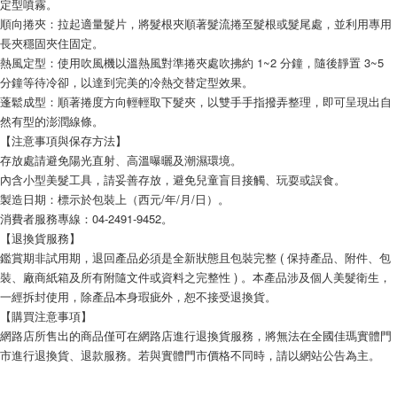
定型噴霧。
順向捲夾：拉起適量髮片，將髮根夾順著髮流捲至髮根或髮尾處，並利用專用
長夾穩固夾住固定。
熱風定型：使用吹風機以溫熱風對準捲夾處吹拂約 1~2 分鐘，隨後靜置 3~5 
分鐘等待冷卻，以達到完美的冷熱交替定型效果。
蓬鬆成型：順著捲度方向輕輕取下髮夾，以雙手手指撥弄整理，即可呈現出自
然有型的澎潤線條。
【注意事項與保存方法】
存放處請避免陽光直射、高溫曝曬及潮濕環境。
內含小型美髮工具，請妥善存放，避免兒童盲目接觸、玩耍或誤食。
製造日期：標示於包裝上（西元/年/月/日）。
消費者服務專線：04-2491-9452。
【退換貨服務】
鑑賞期非試用期，退回產品必須是全新狀態且包裝完整 ( 保持產品、附件、包
裝、廠商紙箱及所有附隨文件或資料之完整性 ) 。本產品涉及個人美髮衛生，
一經拆封使用，除產品本身瑕疵外，恕不接受退換貨。
【購買注意事項】
網路店所售出的商品僅可在網路店進行退換貨服務，將無法在全國佳瑪實體門
市進行退換貨、退款服務。若與實體門市價格不同時，請以網站公告為主。