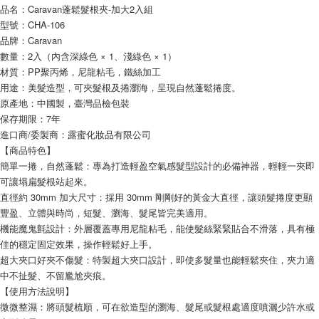
品名：Caravan蓬鬆髮根夾-加大2入組
型號：CHA-106
品牌：Caravan
數量：2入（內含深綠色 × 1、淺綠色 × 1）
材質：PP聚丙烯，尼龍粘毛，鐵絲加工
用途：美髮造型，可夾髮根及捲瀏海，呈現自然蓬鬆捲度。
原產地：中國製，臺灣品檢包裝
保存期限：7年
進口商/委製商：露蜜化妝品有限公司
【商品特色】
簡單一捲，自然蓬鬆：專為打造輕盈空氣感髮型設計的必備神器，輕輕一夾即
可讓塌扁髮根站起來。
直徑約 30mm 加大尺寸：採用 30mm 剛剛好的黃金大直徑，讓頭髮捲度更顯
豐盈、立體與時尚，短髮、瀏海、髮尾皆完美適用。
機能魔鬼氈設計：外層覆蓋專用尼龍粘毛，能使髮絲緊緊貼合不滑落，具有極
佳的穩定固定效果，操作輕鬆好上手。
超大夾口好夾不傷髮：特製超大夾口設計，即使多髮量也能輕鬆夾住，夾力適
中不扯髮、不留尷尬夾痕。
【使用方法說明】
微微整濕：將頭髮梳順，可在欲造型的瀏海、髮尾或髮根處適度噴灑少許水或