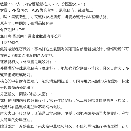
數量：2 2入（內含蓬鬆髮根夾 × 2、分區髮夾 × 2）
材質：PP聚丙烯，ABS聚合塑料，尼龍粘毛，鐵絲加工
用途：美髮造型，可夾髮根及捲瀏海、綁髮捲髮時分區整理頭髮。
原產地：中國製，臺灣品檢包裝
保存期限：7年
進口商/委製商：露蜜化妝品有限公司
【商品特色】
氣質捲髮秘密武器：專為打造空氣瀏海與頭頂自然蓬鬆感設計，輕輕鬆鬆即可
在家DIY做出沙龍級的迷人髮型。
蓬鬆髮根夾（外層魔鬼氈設計）：
外層搭配特殊尼龍粘毛（魔鬼氈），能加強固定髮絲不滑脫，且夾口超大，多
髮量也能輕鬆應對。
核心與中芯附有固定爪，能防滑避開拉扯，可同時用於夾髮根或捲瀏海，快速
呈現豐盈的蓬鬆捲度。
分區髮夾（兩段式特殊夾面）：
採用聰明的兩段式夾面設計，當夾住頭髮時，第二段夾嘴會自動再向下扣緊，
使髮絲在盤髮或定型時不易滑出鬆脫。
超大夾口不咬頭髮，無論是日常綁髮、捲髮，都能將頭髮穩固夾住盤起，利於
大範圍的分區整理。
體貼設計、冷熱皆宜：夾力適中且輕巧好夾。不僅能單獨進行冷捲定型，亦可