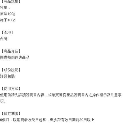
【商品規格】
每筆NT$60，滿NT$599(含以上)免運費
容量：
原味100g
宅配
梅子100g
每筆NT$120，滿NT$1,999(含以上)免運費
【產地】
台灣
【商品介紹】
團購熱銷經典商品
【成份說明】
詳見包裝
【使用方式】
使用前請先詳讀說明書內容，並確實遵從產品說明書內之操作指示及注意事
項。
【保存期限】
6個月，以消費者收受日起算，至少距有效日期前30日以上