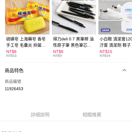
LINE Pay
Apple Pay
街口支付
悠遊付
硫磺皂 上海藥皂 香皂
得力deli 0.7 黑筆桿 油
小白鞋 清潔膏120
手工皂 毛囊炎 抑菌除
性原子筆 黑色筆芯
汙膏 清潔劑 鞋子
ATM付款
蟎 清潔護膚 去油去痘
S304
漬 白皮鞋 鞋油
NT$8
NT$8
NT$15
NT$11
NT$9
NT$16
寵物皮膚病 狗狗貓咪
運送方式
商品特色
全家取貨付款
每筆NT$60，滿NT$599(含以上)免運費
商品編號
11926453
付款後全家取貨
每筆NT$60，滿NT$599(含以上)免運費
7-11取貨付款
詳細說明
相關推薦
每筆NT$60，滿NT$599(含以上)免運費
付款後7-11取貨