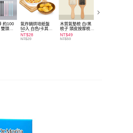
付款
0，滿NT$599(含以上)免運費
 約100
氣炸鍋烘培紙盤
木質氣墊梳 白/黑
素面船型襪 22-
扒 雙頭棉
50入 白色/卡其色
梳子 頭皮按摩梳
27cm 基本款 黑/
家取貨
圓形烘焙紙
木梳
灰/白 短襪 船襪 
NT$28
NT$49
NT$9
0，滿NT$599(含以上)免運費
襪 黑襪
NT$29
NT$59
付款
0，滿NT$599(含以上)免運費
1取貨
0，滿NT$599(含以上)免運費
20，滿NT$1,999(含以上)免運費