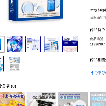
付款與運
超取滿NT$
付款方式
商品特色
信用卡一
商品編號
11926387
超商取貨
LINE Pay
商品相關分
Apple Pay
臉部保養
分享
街口支付
｜精選商
悠遊付
｜超夯新
價購 (8)
ATM付款