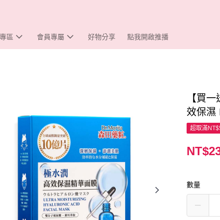
專區
會員專屬
好物分享
點我開啟推播
【買一
效保濕 
超取滿NT$
NT$2
數量