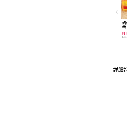
硫
香
炎
N
護
NT
物
詳細