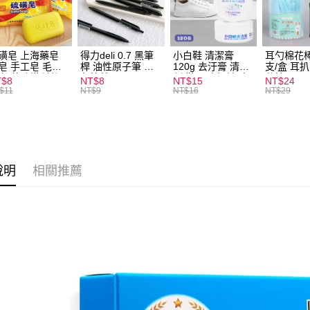
運送方式
全家取貨
每筆NT$6
磺皂 上海藥皂
得力deli 0.7 黑筆
小白鞋 清潔膏
耳勺棉花棒
皂 手工皂 毛囊
桿 油性原子筆 黑
120g 去汙膏 清潔
支/盒 耳
付款後全
 抑菌除蟎 清潔
色筆芯 S304
劑 鞋子 去汙漬 白
花棒
T$8
NT$8
NT$15
NT$24
每筆NT$6
膚 去油去痘 寵
皮鞋 鞋油
$11
NT$9
NT$16
NT$29
皮膚病 狗狗貓咪
7-11取貨
每筆NT$6
付款後7-1
說明
相關推薦
每筆NT$6
宅配
每筆NT$1