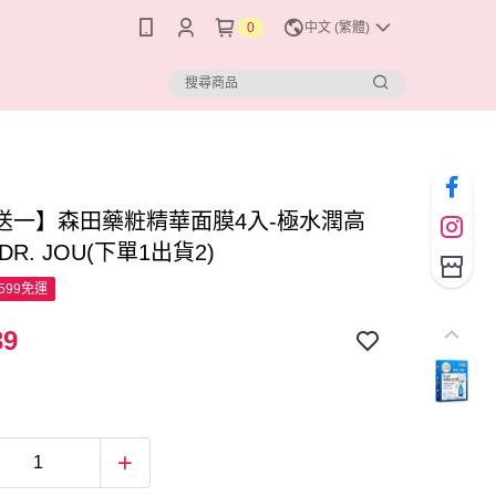
0
中文 (繁體)
送一】森田藥粧精華面膜4入-極水潤高
DR. JOU(下單1出貨2)
599免運
39