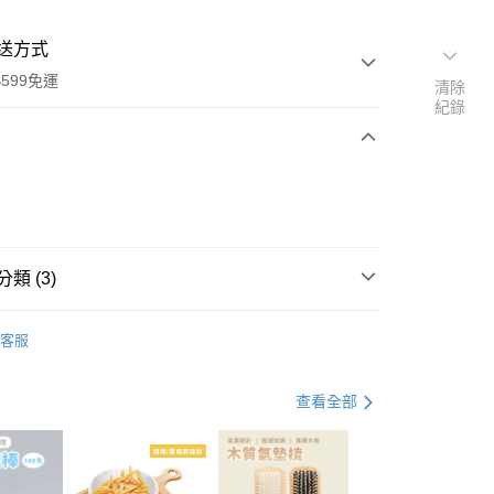
送方式
599免運
清除
紀錄
次付款
付款
類 (3)
面膜
客服
品買一送一
品搶先看
查看全部