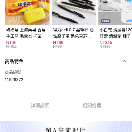
Apple Pay
街口支付
悠遊付
硫磺皂 上海藥皂 香皂
得力deli 0.7 黑筆桿 油
小白鞋 清潔膏120
手工皂 毛囊炎 抑菌除
性原子筆 黑色筆芯
汙膏 清潔劑 鞋子
ATM付款
蟎 清潔護膚 去油去痘
S304
漬 白皮鞋 鞋油
NT$8
NT$8
NT$15
NT$11
NT$9
NT$16
寵物皮膚病 狗狗貓咪
運送方式
商品特色
全家取貨付款
每筆NT$60，滿NT$599(含以上)免運費
商品編號
11926372
付款後全家取貨
每筆NT$60，滿NT$599(含以上)免運費
7-11取貨付款
詳細說明
相關推薦
每筆NT$60，滿NT$599(含以上)免運費
付款後7-11取貨
每筆NT$60，滿NT$599(含以上)免運費