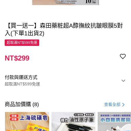
【買一送一】森田藥粧超A醇撫紋抗皺眼膜5對
入(下單1出貨2)
超取滿NT$599免運
NT$299
付款與運送方式
超取滿NT$599免運
付款方式
信用卡一次付款
商品加價購 (8)
查看全部
超商取貨付款
LINE Pay