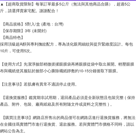
▲【超商取貨限制】每筆訂單最多5公斤（無法與其他商品合購），超過5公
斤，請選擇賣家宅配。謝謝配合！
 【商品規格】5對入/盒 (產地：台灣)
 【保存期限】3年 (未開封)
 【商品特色】
採用頂級超A醇與專利撫紋配方，專為淡化眼周細紋與提升緊緻度設計。每包
10片，可使用5次。
【使用方式】先潔淨臉部稍微搓揉眼膜袋再將眼膜從袋中取出展開。輕壓眼膜
布與襯紙使其服貼於臉部小心撕除襯紙靜敷約10-15分鐘後取下眼膜。
【注意事項】若肌膚有異常不適請停止使用。
 【退換貨服務】鑑賞期非試用期，退回產品必須是全新狀態且包裝完整 ( 保持
產品、附件、包裝、廠商紙箱及所有附隨文件或資料之完整性 ) 。
 【購買注意事項】網路店所售出的商品僅可在網路店進行退換貨服務，將無法
在全國佳瑪實體門市進行退換貨、退款服務。若與實體門市價格不同時，請以
網站公告為主。