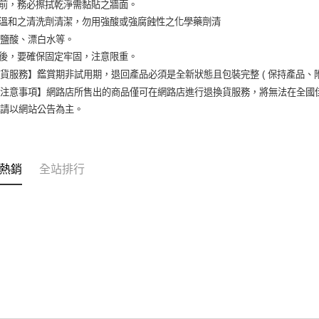
裝前，務必擦拭乾淨需黏貼之牆面。
以溫和之清洗劑清潔，勿用強酸或強腐蝕性之化學藥劑清
如鹽酸、漂白水等。
裝後，要確保固定牢固，注意限重。
貨服務】鑑賞期非試用期，退回產品必須是全新狀態且包裝完整 ( 保持產品、
買注意事項】網路店所售出的商品僅可在網路店進行退換貨服務，將無法在全國
，請以網站公告為主。
熱銷
全站排行