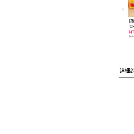
硫
香
炎
N
護
NT
物
詳細