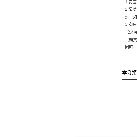
1.安
2.請
洗，
3.安
【退換
【購
同時
本分類