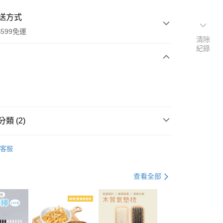
送方式
599免運
清除
紀錄
次付款
付款
類 (2)
浴室小物
客服
品搶先看
查看全部