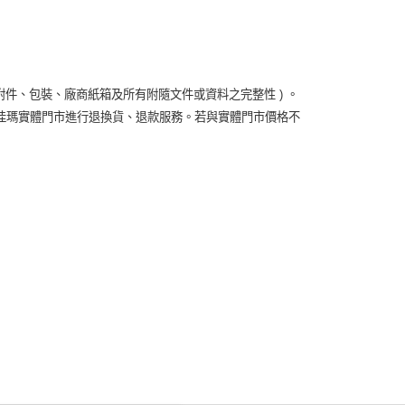
附件、包裝、廠商紙箱及所有附隨文件或資料之完整性 ) 。
佳瑪實體門市進行退換貨、退款服務。若與實體門市價格不