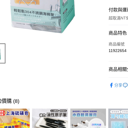
付款與運
超取滿NT$
付款方式
商品特色
信用卡一
商品編號
11922654
超商取貨
LINE Pay
商品相關分
Apple Pay
衛浴用品
分享
街口支付
｜超夯新
悠遊付
價購 (8)
ATM付款
運送方式