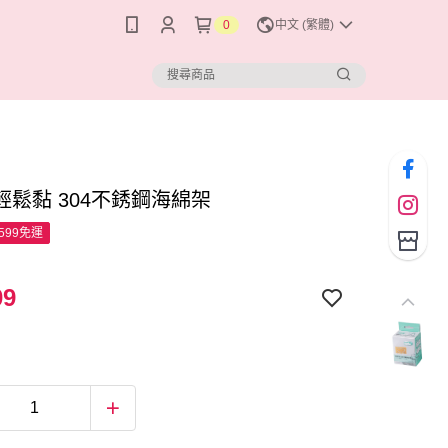
0
中文 (繁體)
輕鬆黏 304不銹鋼海綿架
599免運
09