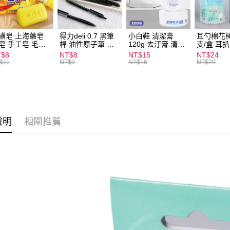
全家取貨
每筆NT$6
磺皂 上海藥皂
得力deli 0.7 黑筆
小白鞋 清潔膏
耳勺棉花棒
皂 手工皂 毛囊
桿 油性原子筆 黑
120g 去汙膏 清潔
支/盒 耳
付款後全
 抑菌除蟎 清潔
色筆芯 S304
劑 鞋子 去汙漬 白
花棒
T$8
NT$8
NT$15
NT$24
每筆NT$6
膚 去油去痘 寵
皮鞋 鞋油
$11
NT$9
NT$16
NT$29
皮膚病 狗狗貓咪
7-11取貨
每筆NT$6
付款後7-1
說明
相關推薦
每筆NT$6
宅配
每筆NT$1