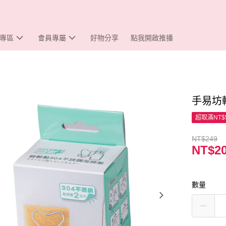
專區
會員專屬
好物分享
點我開啟推播
手易坊
超取滿NT$
NT$249
NT$2
數量