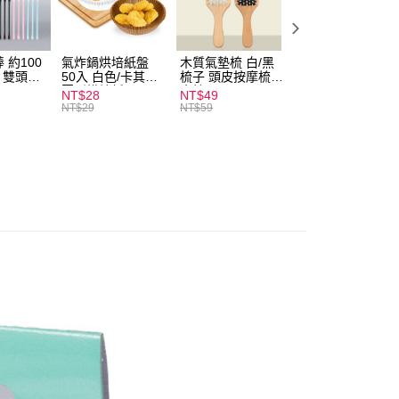
付款
0，滿NT$599(含以上)免運費
 約100
氣炸鍋烘培紙盤
木質氣墊梳 白/黑
素面船型襪 22-
扒 雙頭棉
50入 白色/卡其色
梳子 頭皮按摩梳
27cm 基本款 黑/
家取貨
圓形烘焙紙
木梳
灰/白 短襪 船襪 
NT$28
NT$49
NT$9
0，滿NT$599(含以上)免運費
襪 黑襪
NT$29
NT$59
付款
0，滿NT$599(含以上)免運費
1取貨
0，滿NT$599(含以上)免運費
20，滿NT$1,999(含以上)免運費