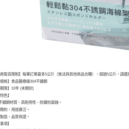
商取貨限制】每筆訂單最多5公斤（無法與其他商品合購），超過5公斤，請選
規格】食品醫療級304不鏽鋼
期限】10年 (未開封)
品特色】
4不鏽鋼材質，高耐用性、防鏽抗腐蝕。
型簡約，用途廣泛。
灣製造，品質保證。
意事項】