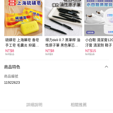
超商取貨付款
LINE Pay
Apple Pay
街口支付
悠遊付
硫磺皂 上海藥皂 香皂
得力deli 0.7 黑筆桿 油
小白鞋 清潔膏120
手工皂 毛囊炎 抑菌除
性原子筆 黑色筆芯
汙膏 清潔劑 鞋子
ATM付款
蟎 清潔護膚 去油去痘
S304
漬 白皮鞋 鞋油
NT$8
NT$8
NT$15
NT$11
NT$9
NT$16
寵物皮膚病 狗狗貓咪
運送方式
商品特色
全家取貨付款
每筆NT$60，滿NT$599(含以上)免運費
商品編號
11922623
付款後全家取貨
每筆NT$60，滿NT$599(含以上)免運費
7-11取貨付款
詳細說明
相關推薦
每筆NT$60，滿NT$599(含以上)免運費