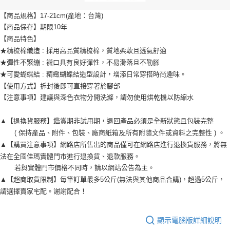
【商品規格】17-21cm(產地：台灣)

【商品保存】期限10年

【商品特色】

★精梳棉織造 : 採用高品質精梳棉，質地柔軟且透氣舒適

★彈性不緊繃 : 襪口具有良好彈性，不易滑落且不勒腳

★可愛蝴蝶結 : 精緻蝴蝶結造型設計，增添日常穿搭時尚趣味。

【使用方式】拆封後即可直接穿著於腳部

【注意事項】建議與深色衣物分開洗滌，請勿使用烘乾機以防縮水

▲【退換貨服務】鑑賞期非試用期，退回產品必須是全新狀態且包裝完整

       ( 保持產品、附件、包裝、廠商紙箱及所有附隨文件或資料之完整性 ) 。

▲【購買注意事項】網路店所售出的商品僅可在網路店進行退換貨服務，將無
法在全國佳瑪實體門市進行退換貨、退款服務。

       若與實體門市價格不同時，請以網站公告為主。

▲【超商取貨限制】每筆訂單最多5公斤(無法與其他商品合購)，超過5公斤，
請選擇賣家宅配。謝謝配合！
顯示電腦版詳細說明