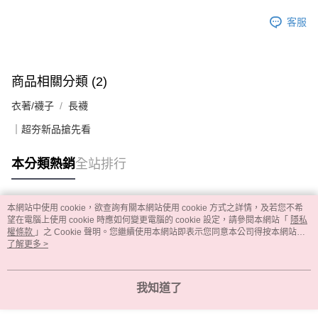
客服
商品相關分類 (2)
衣著/襪子
長襪
｜超夯新品搶先看
本分類熱銷
全站排行
本網站中使用 cookie，欲查詢有關本網站使用 cookie 方式之詳情，及若您不希
熱門標籤
望在電腦上使用 cookie 時應如何變更電腦的 cookie 設定，請參閱本網站「
隱私
權條款
」之 Cookie 聲明。您繼續使用本網站即表示您同意本公司得按本網站使
用條款之 Cookie 聲明使用 cookie。
了解更多 >
我知道了