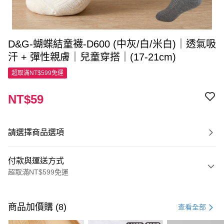
D&G-蝴蝶結童襪-D600 (中灰/白/米白)｜透氣吸
汗 + 彈性親膚｜兒童穿搭｜(17-21cm)
超取滿NT$599免運
NT$59
請選擇商品選項
付款與運送方式
超取滿NT$599免運
付款方式
信用卡一次付款
商品加價購 (8)
查看全部