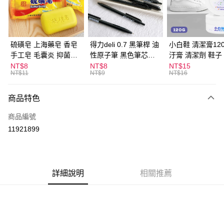
Apple Pay
街口支付
悠遊付
硫磺皂 上海藥皂 香皂
得力deli 0.7 黑筆桿 油
小白鞋 清潔膏120
手工皂 毛囊炎 抑菌除
性原子筆 黑色筆芯
汙膏 清潔劑 鞋子
ATM付款
蟎 清潔護膚 去油去痘
S304
漬 白皮鞋 鞋油
NT$8
NT$8
NT$15
NT$11
NT$9
NT$16
寵物皮膚病 狗狗貓咪
運送方式
商品特色
全家取貨付款
每筆NT$60，滿NT$599(含以上)免運費
商品編號
11921899
付款後全家取貨
每筆NT$60，滿NT$599(含以上)免運費
7-11取貨付款
詳細說明
相關推薦
每筆NT$60，滿NT$599(含以上)免運費
付款後7-11取貨
每筆NT$60，滿NT$599(含以上)免運費