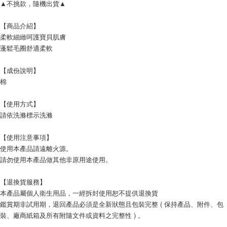
▲不挑款，隨機出貨▲
【商品介紹】
柔軟細緻呵護寶貝肌膚
蓬鬆毛圈舒適柔軟
【成份說明】
棉
【使用方式】
請依洗滌標示洗滌
【使用注意事項】
使用本產品請遠離火源。
請勿使用本產品做其他非原用途使用。
【退換貨服務】
本產品屬個人衛生用品，一經拆封使用恕不提供退換貨
鑑賞期非試用期，退回產品必須是全新狀態且包裝完整 ( 保持產品、附件、包
裝、廠商紙箱及所有附隨文件或資料之完整性 ) 。