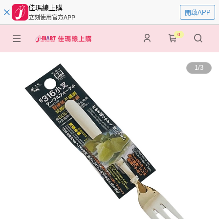
佳瑪線上購
開啟APP
立刻使用官方APP
0
1
/
3