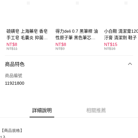
Apple Pay
街口支付
悠遊付
硫磺皂 上海藥皂 香皂
得力deli 0.7 黑筆桿 油
小白鞋 清潔膏120
手工皂 毛囊炎 抑菌除
性原子筆 黑色筆芯
汙膏 清潔劑 鞋子
ATM付款
蟎 清潔護膚 去油去痘
S304
漬 白皮鞋 鞋油
NT$8
NT$8
NT$15
NT$11
NT$9
NT$16
寵物皮膚病 狗狗貓咪
運送方式
商品特色
全家取貨付款
每筆NT$60，滿NT$599(含以上)免運費
商品編號
11921800
付款後全家取貨
每筆NT$60，滿NT$599(含以上)免運費
7-11取貨付款
詳細說明
相關推薦
每筆NT$60，滿NT$599(含以上)免運費
付款後7-11取貨
【商品規格】
每筆NT$60，滿NT$599(含以上)免運費
1入