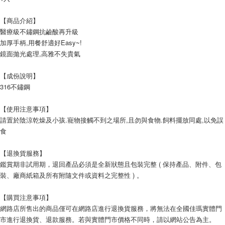
宅配
【商品介紹】
每筆NT$120，滿NT$1,999(含以上)免運費
醫療級不鏽鋼抗鹼酸再升級
加厚手柄,用餐舒適好Easy~!
鏡面拋光處理,高雅不失貴氣
【成份說明】
316不鏽鋼
【使用注意事項】
請置於陰涼乾燥及小孩.寵物接觸不到之場所,且勿與食物.飼料擺放同處,以免誤
食
【退換貨服務】
鑑賞期非試用期，退回產品必須是全新狀態且包裝完整 ( 保持產品、附件、包
裝、廠商紙箱及所有附隨文件或資料之完整性 ) 。
【購買注意事項】
網路店所售出的商品僅可在網路店進行退換貨服務，將無法在全國佳瑪實體門
市進行退換貨、退款服務。若與實體門市價格不同時，請以網站公告為主。