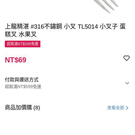
上龍精湛 #316不鏽鋼 小叉 TL5014 小叉子 蛋
糕叉 水果叉
超取滿NT$599免運
NT$69
付款與運送方式
超取滿NT$599免運
付款方式
信用卡一次付款
商品加價購 (8)
查看全部
超商取貨付款
LINE Pay