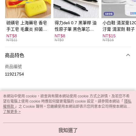
街口支付
悠遊付
硫磺皂 上海藥皂 香皂
得力deli 0.7 黑筆桿 油
小白鞋 清潔膏120
手工皂 毛囊炎 抑菌除
性原子筆 黑色筆芯
汙膏 清潔劑 鞋子
ATM付款
蟎 清潔護膚 去油去痘
S304
漬 白皮鞋 鞋油
NT$8
NT$8
NT$15
NT$11
NT$9
NT$16
寵物皮膚病 狗狗貓咪
運送方式
商品特色
全家取貨付款
每筆NT$60，滿NT$599(含以上)免運費
商品編號
11921754
付款後全家取貨
每筆NT$60，滿NT$599(含以上)免運費
7-11取貨付款
本網站中使用 cookie，欲查詢有關本網站使用 cookie 方式之詳情，及若您不希
詳細說明
相關推薦
望在電腦上使用 cookie 時應如何變更電腦的 cookie 設定，請參閱本網站「
隱私
每筆NT$60，滿NT$599(含以上)免運費
權條款
」之 Cookie 聲明。您繼續使用本網站即表示您同意本公司得按本網站使
用條款之 Cookie 聲明使用 cookie。
了解更多 >
付款後7-11取貨
尺寸：24x30cm (8入)
每筆NT$60，滿NT$599(含以上)免運費
【商品介紹】
我知道了
獨立包裝 、乾淨衛生 、輕便小巧省空間 、無刺激性、親膚性佳、吸水性強 
宅配