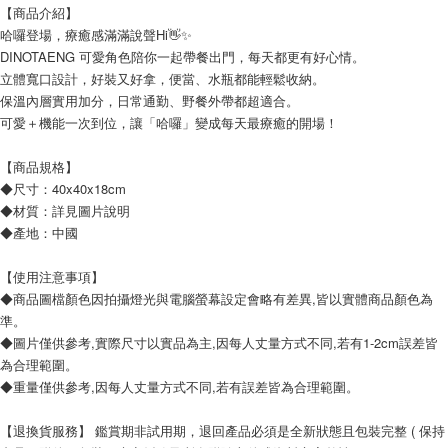
【商品介紹】
哈囉登場，療癒感滿滿說聲Hi👋✨
DINOTAENG 可愛角色陪你一起帶餐出門，每天都更有好心情。
立體寬口設計，好裝又好拿，便當、水瓶都能輕鬆收納。
保溫內層實用加分，日常通勤、野餐外帶都超適合。
可愛＋機能一次到位，讓「哈囉」變成每天最療癒的開場！
【商品規格】
◆尺寸：40x40x18cm
◆材質：詳見圖片說明
◆產地：中國
【使用注意事項】
◆商品圖檔顏色因拍攝燈光與電腦螢幕設定會略有差異,皆以實體商品顏色為
準。
◆圖片僅供參考,實際尺寸以實品為主,因每人丈量方式不同,若有1-2cm誤差皆
為合理範圍。
◆重量僅供參考,因每人丈量方式不同,若有誤差皆為合理範圍。
【退換貨服務】 鑑賞期非試用期，退回產品必須是全新狀態且包裝完整 ( 保持