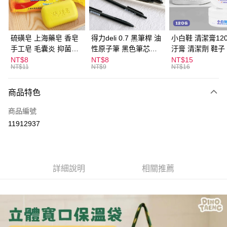
街口支付
悠遊付
硫磺皂 上海藥皂 香皂
得力deli 0.7 黑筆桿 油
小白鞋 清潔膏120
手工皂 毛囊炎 抑菌除
性原子筆 黑色筆芯
汙膏 清潔劑 鞋子
ATM付款
蟎 清潔護膚 去油去痘
S304
漬 白皮鞋 鞋油
NT$8
NT$8
NT$15
NT$11
NT$9
NT$16
寵物皮膚病 狗狗貓咪
運送方式
商品特色
全家取貨付款
每筆NT$60，滿NT$599(含以上)免運費
商品編號
11912937
付款後全家取貨
每筆NT$60，滿NT$599(含以上)免運費
7-11取貨付款
詳細說明
相關推薦
每筆NT$60，滿NT$599(含以上)免運費
付款後7-11取貨
每筆NT$60，滿NT$599(含以上)免運費
宅配