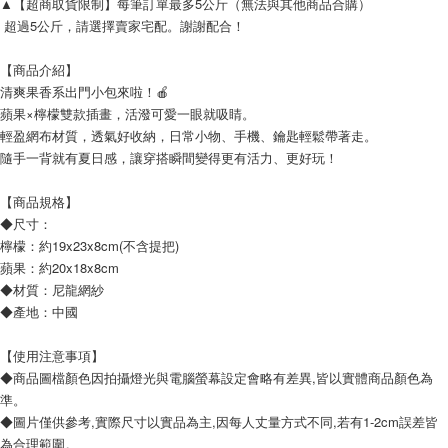
▲【超商取貨限制】每筆訂單最多5公斤（無法與其他商品合購）
 超過5公斤，請選擇賣家宅配。謝謝配合！
【商品介紹】
清爽果香系出門小包來啦！🍎
蘋果×檸檬雙款插畫，活潑可愛一眼就吸睛。
輕盈網布材質，透氣好收納，日常小物、手機、鑰匙輕鬆帶著走。
隨手一背就有夏日感，讓穿搭瞬間變得更有活力、更好玩！
【商品規格】
◆尺寸：
檸檬：約19x23x8cm(不含提把)
蘋果：約20x18x8cm
◆材質：尼龍網紗
◆產地：中國
【使用注意事項】
◆商品圖檔顏色因拍攝燈光與電腦螢幕設定會略有差異,皆以實體商品顏色為
準。
◆圖片僅供參考,實際尺寸以實品為主,因每人丈量方式不同,若有1-2cm誤差皆
為合理範圍。