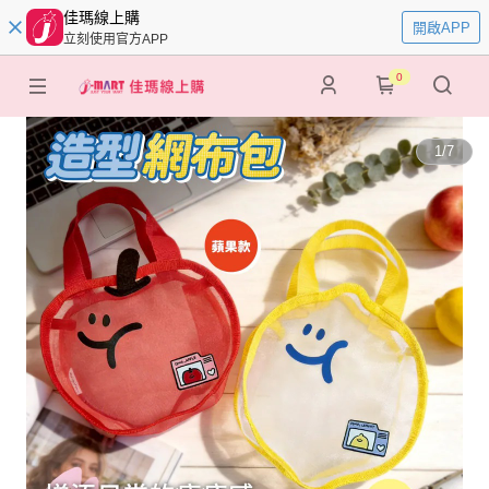
佳瑪線上購
開啟APP
立刻使用官方APP
0
1
/
7