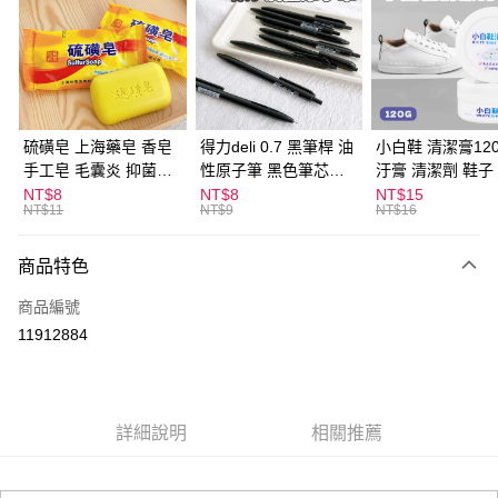
LINE Pay
Apple Pay
街口支付
悠遊付
硫磺皂 上海藥皂 香皂
得力deli 0.7 黑筆桿 油
小白鞋 清潔膏120
手工皂 毛囊炎 抑菌除
性原子筆 黑色筆芯
汙膏 清潔劑 鞋子
ATM付款
蟎 清潔護膚 去油去痘
S304
漬 白皮鞋 鞋油
NT$8
NT$8
NT$15
NT$11
NT$9
NT$16
寵物皮膚病 狗狗貓咪
運送方式
商品特色
全家取貨付款
每筆NT$60，滿NT$599(含以上)免運費
商品編號
11912884
付款後全家取貨
每筆NT$60，滿NT$599(含以上)免運費
7-11取貨付款
詳細說明
相關推薦
每筆NT$60，滿NT$599(含以上)免運費
付款後7-11取貨