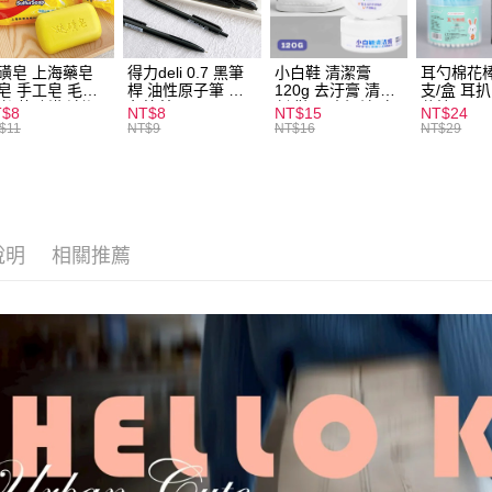
磺皂 上海藥皂
得力deli 0.7 黑筆
小白鞋 清潔膏
耳勺棉花棒
皂 手工皂 毛囊
桿 油性原子筆 黑
120g 去汙膏 清潔
支/盒 耳
 抑菌除蟎 清潔
色筆芯 S304
劑 鞋子 去汙漬 白
花棒
T$8
NT$8
NT$15
NT$24
膚 去油去痘 寵
皮鞋 鞋油
$11
NT$9
NT$16
NT$29
皮膚病 狗狗貓咪
說明
相關推薦