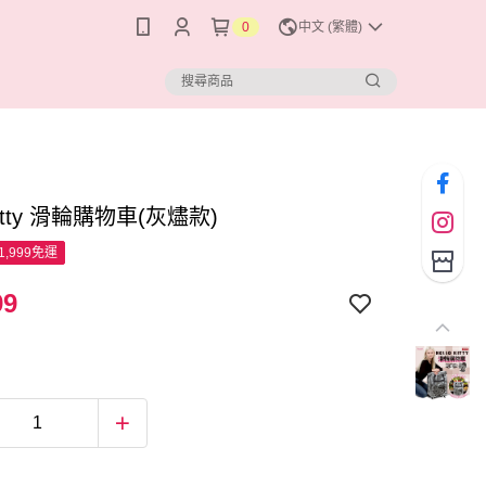
0
中文 (繁體)
 Kitty 滑輪購物車(灰燼款)
1,999免運
99