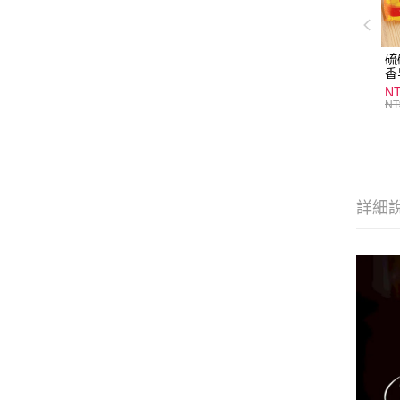
硫
香
炎
N
護
NT
物
詳細