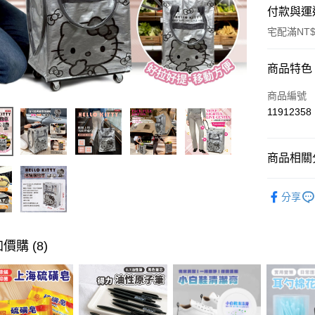
付款與運
宅配滿NT$
付款方式
商品特色
信用卡一
商品編號
11912358
LINE Pay
Apple Pay
商品相關分
街口支付
流行皮件/
分享
悠遊付
ATM付款
價購 (8)
運送方式
宅配
每筆NT$1