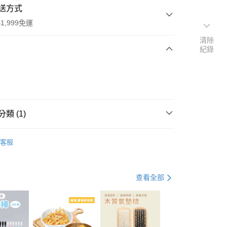
送方式
1,999免運
清除
紀錄
次付款
類 (1)
行李箱
收納包
客服
查看全部
20，滿NT$1,999(含以上)免運費