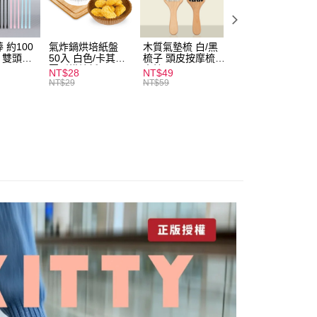
 約100
氣炸鍋烘培紙盤
木質氣墊梳 白/黑
素面船型襪 22-
扒 雙頭棉
50入 白色/卡其色
梳子 頭皮按摩梳
27cm 基本款 黑/
圓形烘焙紙
木梳
灰/白 短襪 船襪 
NT$28
NT$49
NT$9
襪 黑襪
NT$29
NT$59