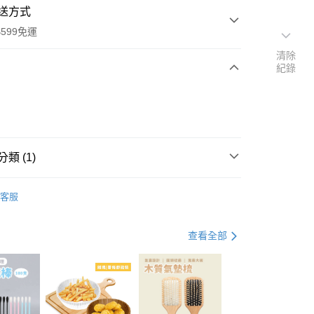
送方式
599免運
清除
紀錄
次付款
付款
類 (1)
袖套
客服
查看全部