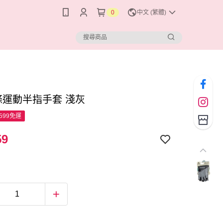
0
中文 (繁體)
線條運動半指手套 淺灰
599免運
59