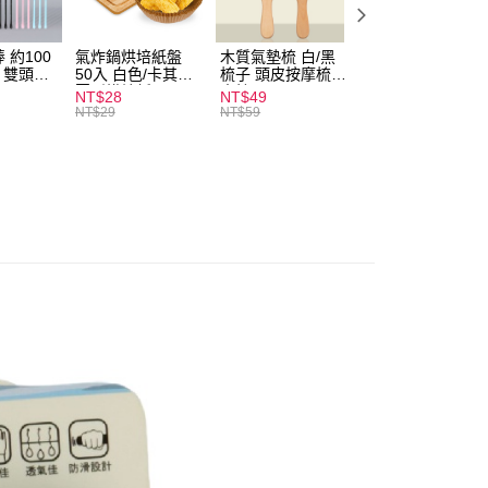
付款
0，滿NT$599(含以上)免運費
 約100
氣炸鍋烘培紙盤
木質氣墊梳 白/黑
素面船型襪 22-
扒 雙頭棉
50入 白色/卡其色
梳子 頭皮按摩梳
27cm 基本款 黑/
家取貨
圓形烘焙紙
木梳
灰/白 短襪 船襪 
NT$28
NT$49
NT$9
0，滿NT$599(含以上)免運費
襪 黑襪
NT$29
NT$59
付款
0，滿NT$599(含以上)免運費
1取貨
0，滿NT$599(含以上)免運費
20，滿NT$1,999(含以上)免運費