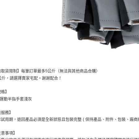
商取貨限制】每筆訂單最多5公斤（無法與其他商品合購）

過5公斤，請選擇賣家宅配。謝謝配合！
規格】
條運動半指手套淺灰
貨服務】
試用期，退回產品必須是全新狀態且包裝完整 ( 保持產品、附件、包裝、廠商紙
注意事項】