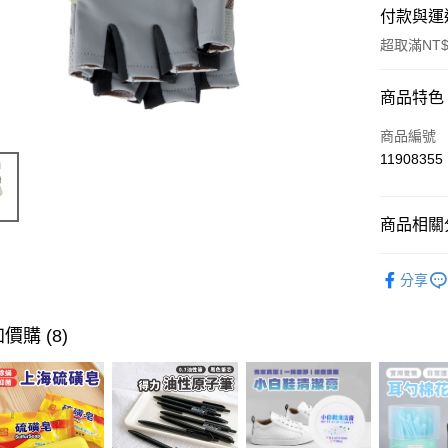
付款與運
超取滿NT$
付款方式
商品特色
信用卡一
商品編號
11908355
超商取貨
LINE Pay
商品相關分
Apple Pay
時尚配件
分享
街口支付
悠遊付
價購 (8)
ATM付款
運送方式