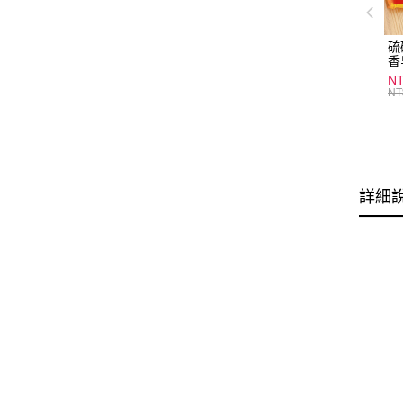
硫
香
炎
N
護
NT
物
詳細