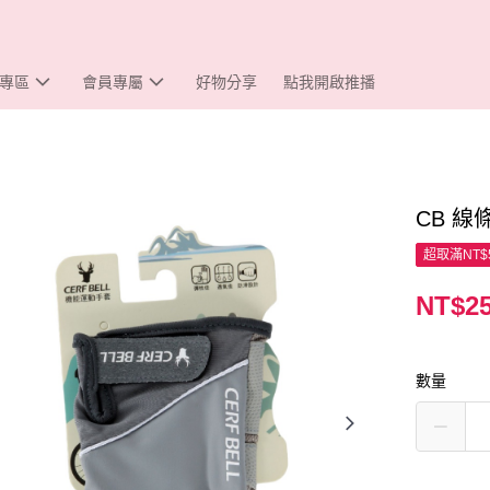
專區
會員專屬
好物分享
點我開啟推播
CB 
超取滿NT$
NT$2
數量