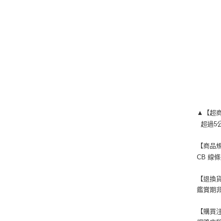
▲【超
  超
【商品
CB 線
【退換
鑑賞期非
【購買