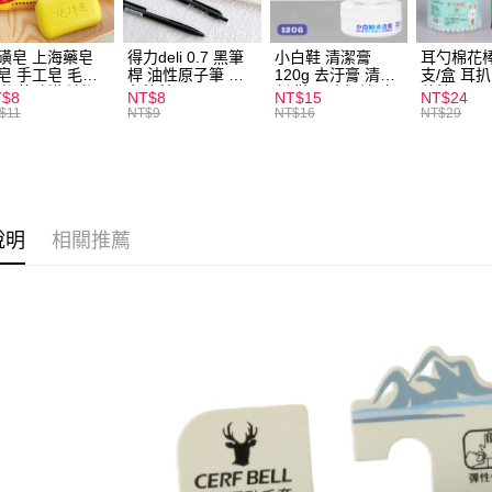
全家取貨
每筆NT$6
磺皂 上海藥皂
得力deli 0.7 黑筆
小白鞋 清潔膏
耳勺棉花棒
皂 手工皂 毛囊
桿 油性原子筆 黑
120g 去汙膏 清潔
支/盒 耳
付款後全
 抑菌除蟎 清潔
色筆芯 S304
劑 鞋子 去汙漬 白
花棒
T$8
NT$8
NT$15
NT$24
每筆NT$6
膚 去油去痘 寵
皮鞋 鞋油
$11
NT$9
NT$16
NT$29
皮膚病 狗狗貓咪
7-11取貨
每筆NT$6
付款後7-1
說明
相關推薦
每筆NT$6
宅配
每筆NT$1