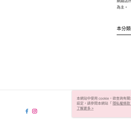
網路店
為主。
本分類
本網站中使用 cookie，欲查詢有關
設定，請參閱本網站「
隱私權條款
使用 cookie。
了解更多 >