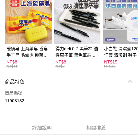
超商取貨付款
LINE Pay
Apple Pay
街口支付
悠遊付
硫磺皂 上海藥皂 香皂
得力deli 0.7 黑筆桿 油
小白鞋 清潔膏120
手工皂 毛囊炎 抑菌除
性原子筆 黑色筆芯
汙膏 清潔劑 鞋子
ATM付款
蟎 清潔護膚 去油去痘
S304
漬 白皮鞋 鞋油
NT$8
NT$8
NT$15
NT$11
NT$9
NT$16
寵物皮膚病 狗狗貓咪
運送方式
商品特色
全家取貨付款
每筆NT$60，滿NT$599(含以上)免運費
商品編號
11908182
付款後全家取貨
每筆NT$60，滿NT$599(含以上)免運費
7-11取貨付款
詳細說明
相關推薦
每筆NT$60，滿NT$599(含以上)免運費