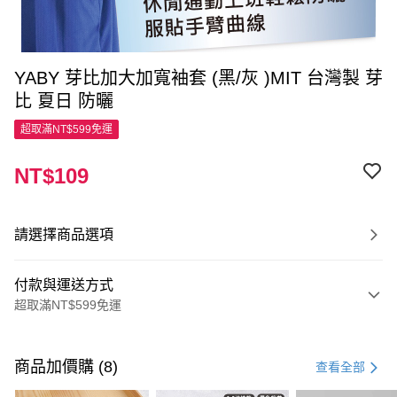
YABY 芽比加大加寬袖套 (黑/灰 )MIT 台灣製 芽
比 夏日 防曬
超取滿NT$599免運
NT$109
請選擇商品選項
付款與運送方式
超取滿NT$599免運
付款方式
信用卡一次付款
商品加價購 (8)
查看全部