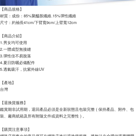
【商品規格】
材質：成份：85%聚醯胺纖維.15%彈性纖維
尺寸：約袖長41cm/下臂寬9cm/上臂寬12cm
【商品介紹】
1.男女均可使用
2.一體成型無接縫
3.彈性佳不易脫落
4.夏日防曬必備配件
5.透氣吸汗，抗紫外線UV
【產地】
台灣
【退換貨服務】
鑑賞期非試用期，退回產品必須是全新狀態且包裝完整 ( 保持產品、附件、包
裝、廠商紙箱及所有附隨文件或資料之完整性 ) 。
【購買注意事項】
網路店所售出的商品僅可在網路店進行退換貨服務，將無法在全國佳瑪實體門