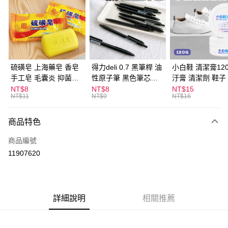
LINE Pay
Apple Pay
街口支付
悠遊付
硫磺皂 上海藥皂 香皂
得力deli 0.7 黑筆桿 油
小白鞋 清潔膏120
手工皂 毛囊炎 抑菌除
性原子筆 黑色筆芯
汙膏 清潔劑 鞋子
ATM付款
蟎 清潔護膚 去油去痘
S304
漬 白皮鞋 鞋油
NT$8
NT$8
NT$15
NT$11
NT$9
NT$16
寵物皮膚病 狗狗貓咪
運送方式
商品特色
全家取貨付款
每筆NT$60，滿NT$599(含以上)免運費
商品編號
11907620
付款後全家取貨
每筆NT$60，滿NT$599(含以上)免運費
7-11取貨付款
詳細說明
相關推薦
每筆NT$60，滿NT$599(含以上)免運費
付款後7-11取貨