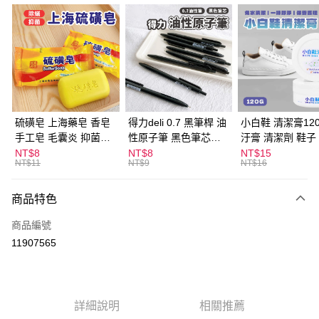
超商取貨付款
LINE Pay
Apple Pay
街口支付
悠遊付
硫磺皂 上海藥皂 香皂
得力deli 0.7 黑筆桿 油
小白鞋 清潔膏120
手工皂 毛囊炎 抑菌除
性原子筆 黑色筆芯
汙膏 清潔劑 鞋子
ATM付款
蟎 清潔護膚 去油去痘
S304
漬 白皮鞋 鞋油
NT$8
NT$8
NT$15
NT$11
NT$9
NT$16
寵物皮膚病 狗狗貓咪
運送方式
商品特色
全家取貨付款
每筆NT$60，滿NT$599(含以上)免運費
商品編號
11907565
付款後全家取貨
每筆NT$60，滿NT$599(含以上)免運費
7-11取貨付款
詳細說明
相關推薦
每筆NT$60，滿NT$599(含以上)免運費