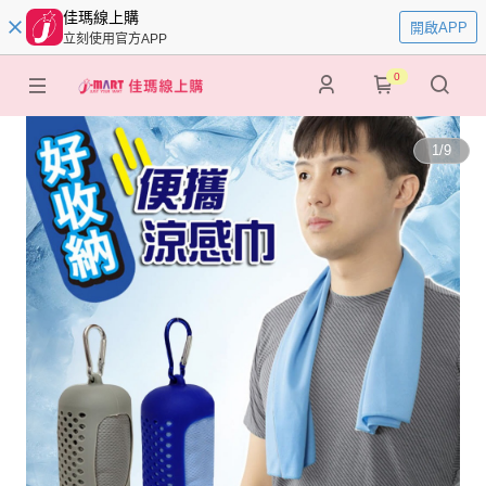
佳瑪線上購
開啟APP
立刻使用官方APP
0
1
/
9