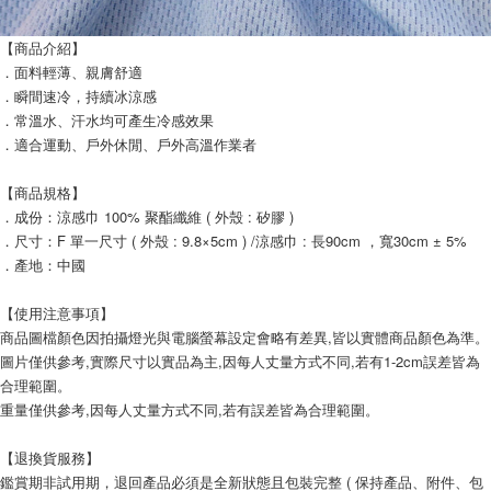
【商品介紹】
．面料輕薄、親膚舒適
．瞬間速冷，持續冰涼感
．常溫水、汗水均可產生冷感效果
．適合運動、戶外休閒、戶外高溫作業者
【商品規格】
．成份：涼感巾 100% 聚酯纖維 ( 外殼 : 矽膠 )
．尺寸：F 單一尺寸 ( 外殼 : 9.8×5cm ) /涼感巾 : 長90cm ，寬30cm ± 5%
．產地：中國
【使用注意事項】
商品圖檔顏色因拍攝燈光與電腦螢幕設定會略有差異,皆以實體商品顏色為準。
圖片僅供參考,實際尺寸以實品為主,因每人丈量方式不同,若有1-2cm誤差皆為
合理範圍。
重量僅供參考,因每人丈量方式不同,若有誤差皆為合理範圍。
【退換貨服務】
鑑賞期非試用期，退回產品必須是全新狀態且包裝完整 ( 保持產品、附件、包