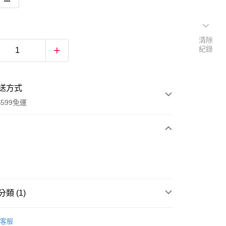
清除
紀錄
送方式
599免運
次付款
付款
類 (1)
室內/外拖鞋
客服