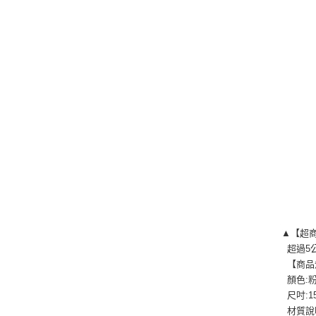
▲【超
超過5
【商品
顏色:
尺吋:15/
材質說明