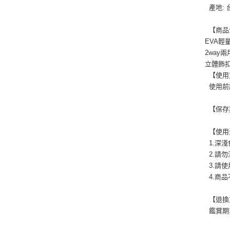
產地: 
【商品
EVA輕
2way
立體飾
【使用
使用前
【保存
【使用
1.深
2.請
3.請
4.商
【退換
鑑賞期