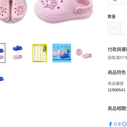
數量
付款與運
超取滿NT$
付款方式
商品特色
信用卡一
商品編號
11906541
超商取貨
LINE Pay
商品相關分
Apple Pay
居家生活
分享
街口支付