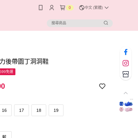
0
中文 (繁體)
I波力後帶園丁洞洞鞋
599免運
90
16
17
18
19
藍