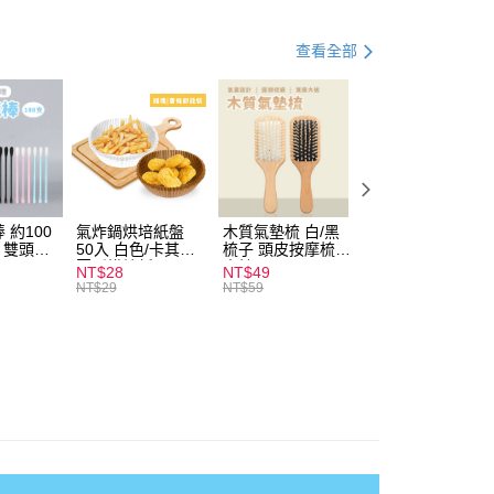
查看全部
付款
0，滿NT$599(含以上)免運費
 約100
氣炸鍋烘培紙盤
木質氣墊梳 白/黑
素面船型襪 22-
扒 雙頭棉
50入 白色/卡其色
梳子 頭皮按摩梳
27cm 基本款 黑/
家取貨
圓形烘焙紙
木梳
灰/白 短襪 船襪 
NT$28
NT$49
NT$9
0，滿NT$599(含以上)免運費
襪 黑襪
NT$29
NT$59
付款
0，滿NT$599(含以上)免運費
1取貨
0，滿NT$599(含以上)免運費