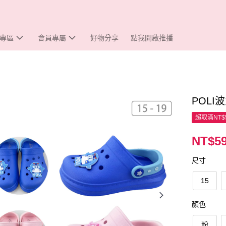
專區
會員專屬
好物分享
點我開啟推播
POL
超取滿NT$
NT$5
尺寸
15
顏色
粉