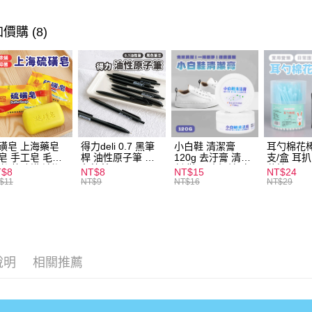
悠遊付
價購 (8)
ATM付款
運送方式
全家取貨
每筆NT$6
磺皂 上海藥皂
得力deli 0.7 黑筆
小白鞋 清潔膏
耳勺棉花棒
皂 手工皂 毛囊
桿 油性原子筆 黑
120g 去汙膏 清潔
支/盒 耳
付款後全
 抑菌除蟎 清潔
色筆芯 S304
劑 鞋子 去汙漬 白
花棒
T$8
NT$8
NT$15
NT$24
每筆NT$6
膚 去油去痘 寵
皮鞋 鞋油
$11
NT$9
NT$16
NT$29
皮膚病 狗狗貓咪
7-11取貨
每筆NT$6
付款後7-1
說明
相關推薦
每筆NT$6
宅配