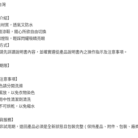
台灣
介紹】
量材質，透氣又防水
兩用涼鞋，隨心所欲自由切換
扣燈殼，輕踩閃耀吸睛亮眼
方式】
請先詳讀說明書內容，並確實遵從產品說明書內之操作指示及注意事項。
期限】
注意事項】
淺色請分開洗滌
勿濕放，以免衣物染色
使用中性清潔劑清洗
品不可烘乾，以免縮水
貨服務】
非試用期，退回產品必須是全新狀態且包裝完整 ( 保持產品、附件、包裝、廠商