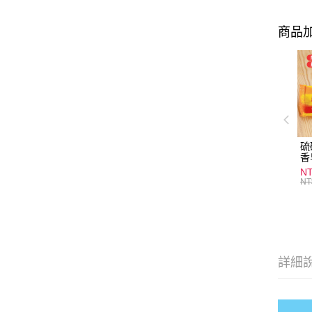
商品加
硫
香
炎
N
護
NT
物
詳細