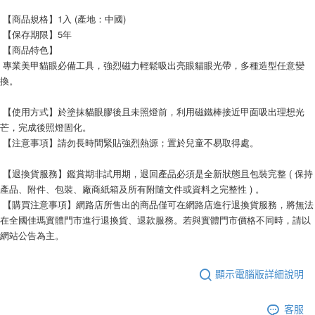
 【商品規格】1入 (產地：中國)
 【保存期限】5年 
 【商品特色】
 專業美甲貓眼必備工具，強烈磁力輕鬆吸出亮眼貓眼光帶，多種造型任意變
換。
 【使用方式】於塗抹貓眼膠後且未照燈前，利用磁鐵棒接近甲面吸出理想光
芒，完成後照燈固化。
 【注意事項】請勿長時間緊貼強烈熱源；置於兒童不易取得處。
 【退換貨服務】鑑賞期非試用期，退回產品必須是全新狀態且包裝完整 ( 保持
產品、附件、包裝、廠商紙箱及所有附隨文件或資料之完整性 ) 。
 【購買注意事項】網路店所售出的商品僅可在網路店進行退換貨服務，將無法
在全國佳瑪實體門市進行退換貨、退款服務。若與實體門市價格不同時，請以
網站公告為主。
顯示電腦版詳細說明
客服