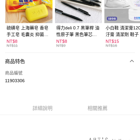
Apple Pay
街口支付
悠遊付
硫磺皂 上海藥皂 香皂
得力deli 0.7 黑筆桿 油
小白鞋 清潔膏120
手工皂 毛囊炎 抑菌除
性原子筆 黑色筆芯
汙膏 清潔劑 鞋子
ATM付款
蟎 清潔護膚 去油去痘
S304
漬 白皮鞋 鞋油
NT$8
NT$8
NT$15
NT$11
NT$9
NT$16
寵物皮膚病 狗狗貓咪
運送方式
商品特色
全家取貨付款
每筆NT$60，滿NT$599(含以上)免運費
商品編號
11903306
付款後全家取貨
每筆NT$60，滿NT$599(含以上)免運費
7-11取貨付款
詳細說明
相關推薦
每筆NT$60，滿NT$599(含以上)免運費
付款後7-11取貨
每筆NT$60，滿NT$599(含以上)免運費