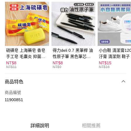
超商取貨付款
LINE Pay
Apple Pay
街口支付
悠遊付
硫磺皂 上海藥皂 香皂
得力deli 0.7 黑筆桿 油
小白鞋 清潔膏120
手工皂 毛囊炎 抑菌除
性原子筆 黑色筆芯
汙膏 清潔劑 鞋子
ATM付款
蟎 清潔護膚 去油去痘
S304
漬 白皮鞋 鞋油
NT$8
NT$8
NT$15
NT$11
NT$9
NT$16
寵物皮膚病 狗狗貓咪
運送方式
商品特色
全家取貨付款
每筆NT$60，滿NT$599(含以上)免運費
商品編號
11900851
付款後全家取貨
每筆NT$60，滿NT$599(含以上)免運費
7-11取貨付款
詳細說明
相關推薦
每筆NT$60，滿NT$599(含以上)免運費