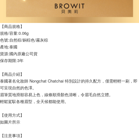
【商品規格】
規格/容量:0.06g
色號:自然棕/銅棕色/霧灰棕
產地:泰國
貨源:國內原廠公司貨
保存期限:3年
【商品介紹】
泰國著名化妝師 Nongchat Chatchai 特別設計的持久配方，僅需輕輕一刷，即
可呈現自然的色澤。 
眉筆質地滑順容易上色，線條順滑顏色清晰，令眉毛自然立體。
輕鬆駕馭各種眉型，全天候都能使用。
【使用方式】
如圖片所示
【注意事項】