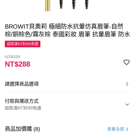
BROWIT貝奧莉 極細防水抗暈仿真眉筆-自然
棕/銅棕色/霧灰棕 泰國彩妝 眉筆 抗暈眉筆 防水
超取滿NT$599免運
NT$339
NT$288
請選擇商品選項
付款與運送方式
超取滿NT$599免運
付款方式
信用卡一次付款
商品加價購 (8)
查看全部