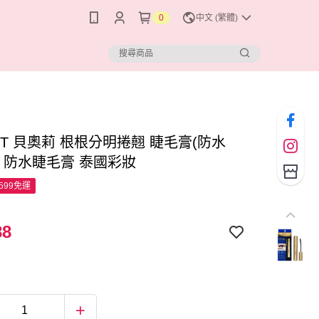
0
中文 (繁體)
IT 貝奧莉 根根分明捲翹 睫毛膏(防水
黑 防水睫毛膏 泰國彩妝
599免運
88