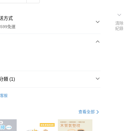
送方式
清除
599免運
紀錄
次付款
付款
類 (1)
眼影/眼線/睫毛膏
客服
查看全部