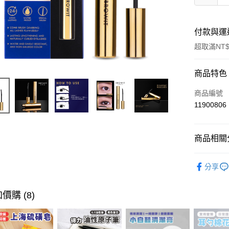
付款與運
超取滿NT$
付款方式
商品特色
信用卡一
商品編號
11900806
超商取貨
LINE Pay
商品相關分
Apple Pay
流行彩妝
分享
街口支付
悠遊付
價購 (8)
ATM付款