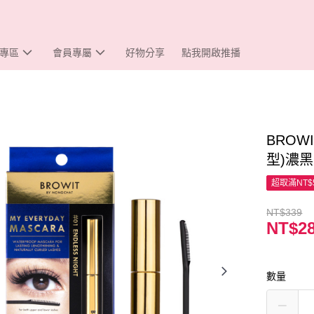
專區
會員專屬
好物分享
點我開啟推播
BROW
型)濃
超取滿NT$
NT$339
NT$2
數量