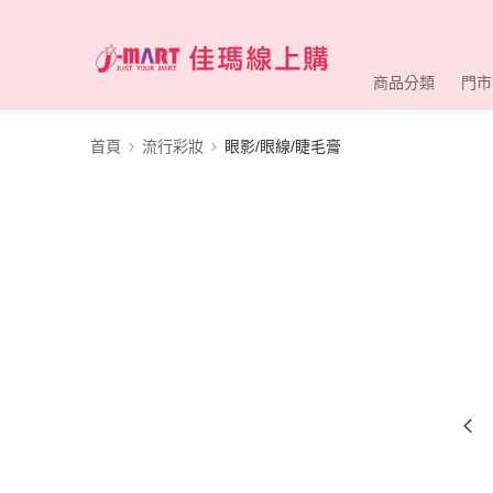
商品分類
門市
首頁
流行彩妝
眼影/眼線/睫毛膏