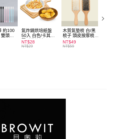
付款
0，滿NT$599(含以上)免運費
 約100
氣炸鍋烘培紙盤
木質氣墊梳 白/黑
素面船型襪 22-
扒 雙頭棉
50入 白色/卡其色
梳子 頭皮按摩梳
27cm 基本款 黑/
家取貨
圓形烘焙紙
木梳
灰/白 短襪 船襪 
NT$28
NT$49
NT$9
0，滿NT$599(含以上)免運費
襪 黑襪
NT$29
NT$59
付款
0，滿NT$599(含以上)免運費
1取貨
0，滿NT$599(含以上)免運費
20，滿NT$1,999(含以上)免運費