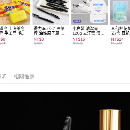
運送方式
全家取貨
每筆NT$6
磺皂 上海藥皂
得力deli 0.7 黑筆
小白鞋 清潔膏
耳勺棉花棒
皂 手工皂 毛囊
桿 油性原子筆 黑
120g 去汙膏 清潔
支/盒 耳
付款後全
 抑菌除蟎 清潔
色筆芯 S304
劑 鞋子 去汙漬 白
花棒
T$8
NT$8
NT$15
NT$24
每筆NT$6
膚 去油去痘 寵
皮鞋 鞋油
$11
NT$9
NT$16
NT$29
皮膚病 狗狗貓咪
7-11取貨
每筆NT$6
付款後7-1
說明
相關推薦
每筆NT$6
宅配
每筆NT$1