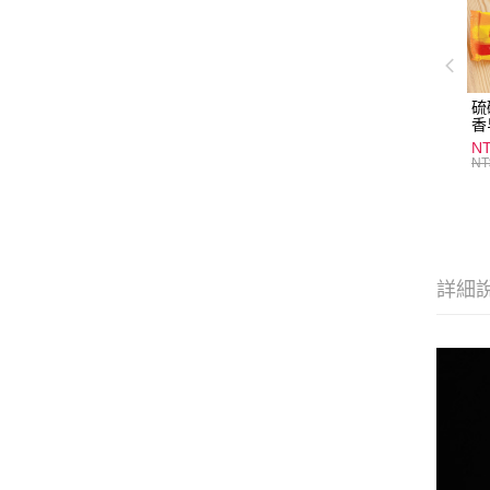
硫
香
炎
N
護
NT
物
詳細