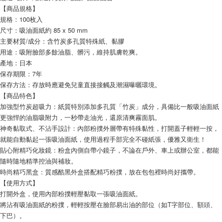
【商品規格】
規格：100枚入
尺寸：吸油面紙約 85 x 50 mm
主要材質/成分：含竹炭多孔質特殊紙、黏膠
用途：吸附臉部多餘油脂、髒污，維持肌膚乾爽。
產地：日本
保存期限：7年
保存方法：存放時應避免兒童直接接觸及潮濕曝曬環境。
【商品特色】
加強型竹炭超吸力：紙質特別添加多孔質「竹炭」成分，具備比一般吸油面紙
更強悍的油脂吸附力，一秒帶走油光，還原清爽霧面肌。
神奇黏取式、不沾手設計：內部粉撲外層帶有特殊黏性，打開蓋子輕輕一按，
就能自動黏起一張吸油面紙，使用過程手部完全不碰紙張，優雅又衛生！
貼心附精巧化妝鏡：粉盒內側自帶小鏡子，不論在戶外、車上或辦公室，都能
隨時隨地精準控油與補妝。
時尚精巧黑盒：質感酷黑外盒搭配精巧粉撲，放在包包裡時尚好攜帶。
【使用方式】
打開外盒，使用內部粉撲輕壓黏取一張吸油面紙。
將沾有吸油面紙的粉撲，輕輕按壓在臉部易出油的部位（如T字部位、額頭、
下巴）。