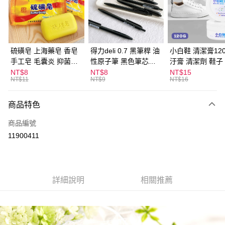
Apple Pay
街口支付
悠遊付
硫磺皂 上海藥皂 香皂
得力deli 0.7 黑筆桿 油
小白鞋 清潔膏120
手工皂 毛囊炎 抑菌除
性原子筆 黑色筆芯
汙膏 清潔劑 鞋子
ATM付款
蟎 清潔護膚 去油去痘
S304
漬 白皮鞋 鞋油
NT$8
NT$8
NT$15
NT$11
NT$9
NT$16
寵物皮膚病 狗狗貓咪
運送方式
商品特色
全家取貨付款
每筆NT$60，滿NT$599(含以上)免運費
商品編號
11900411
付款後全家取貨
每筆NT$60，滿NT$599(含以上)免運費
7-11取貨付款
詳細說明
相關推薦
每筆NT$60，滿NT$599(含以上)免運費
付款後7-11取貨
每筆NT$60，滿NT$599(含以上)免運費