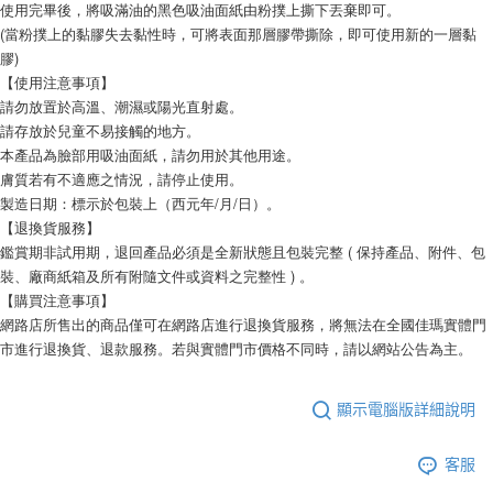
使用完畢後，將吸滿油的黑色吸油面紙由粉撲上撕下丟棄即可。
(當粉撲上的黏膠失去黏性時，可將表面那層膠帶撕除，即可使用新的一層黏
膠)
【使用注意事項】
請勿放置於高溫、潮濕或陽光直射處。
請存放於兒童不易接觸的地方。
本產品為臉部用吸油面紙，請勿用於其他用途。
膚質若有不適應之情況，請停止使用。
製造日期：標示於包裝上（西元年/月/日）。
【退換貨服務】
鑑賞期非試用期，退回產品必須是全新狀態且包裝完整 ( 保持產品、附件、包
裝、廠商紙箱及所有附隨文件或資料之完整性 ) 。
【購買注意事項】
網路店所售出的商品僅可在網路店進行退換貨服務，將無法在全國佳瑪實體門
市進行退換貨、退款服務。若與實體門市價格不同時，請以網站公告為主。
顯示電腦版詳細說明
客服