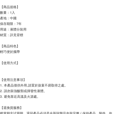
【商品規格】
數量：1入
產地：中國
保存期限：7年
用途：液體分裝用
材質：詳見背標
【商品特色】
輕巧便於攜帶
【使用方式】
【使用注意事項】
1. 本產品僅供外用,請置於孩童不易取得之處。
2. 請勿裝強酸類或揮發性液體。
3. 避免靠近高溫及火源處。
【退換貨服務】
鑑賞期非試用期，退回產品必須是全新狀態且包裝完整 ( 保持產品、附件、包