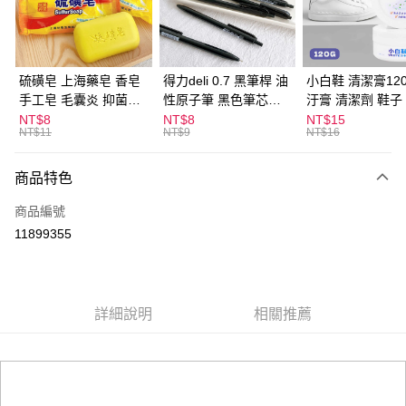
Apple Pay
街口支付
悠遊付
硫磺皂 上海藥皂 香皂
得力deli 0.7 黑筆桿 油
小白鞋 清潔膏120
手工皂 毛囊炎 抑菌除
性原子筆 黑色筆芯
汙膏 清潔劑 鞋子
ATM付款
蟎 清潔護膚 去油去痘
S304
漬 白皮鞋 鞋油
NT$8
NT$8
NT$15
NT$11
NT$9
NT$16
寵物皮膚病 狗狗貓咪
運送方式
商品特色
全家取貨付款
每筆NT$60，滿NT$599(含以上)免運費
商品編號
11899355
付款後全家取貨
每筆NT$60，滿NT$599(含以上)免運費
7-11取貨付款
詳細說明
相關推薦
每筆NT$60，滿NT$599(含以上)免運費
付款後7-11取貨
每筆NT$60，滿NT$599(含以上)免運費