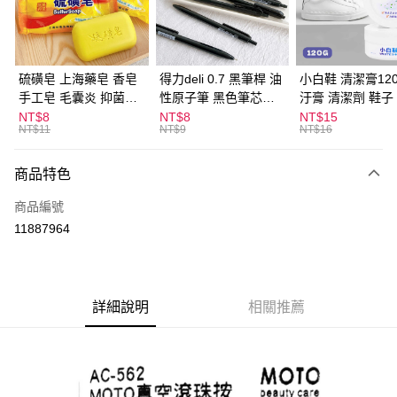
Apple Pay
街口支付
悠遊付
硫磺皂 上海藥皂 香皂
得力deli 0.7 黑筆桿 油
小白鞋 清潔膏120
手工皂 毛囊炎 抑菌除
性原子筆 黑色筆芯
汙膏 清潔劑 鞋子
ATM付款
蟎 清潔護膚 去油去痘
S304
漬 白皮鞋 鞋油
NT$8
NT$8
NT$15
NT$11
NT$9
NT$16
寵物皮膚病 狗狗貓咪
運送方式
商品特色
全家取貨付款
每筆NT$60，滿NT$599(含以上)免運費
商品編號
11887964
付款後全家取貨
每筆NT$60，滿NT$599(含以上)免運費
7-11取貨付款
詳細說明
相關推薦
每筆NT$60，滿NT$599(含以上)免運費
付款後7-11取貨
每筆NT$60，滿NT$599(含以上)免運費