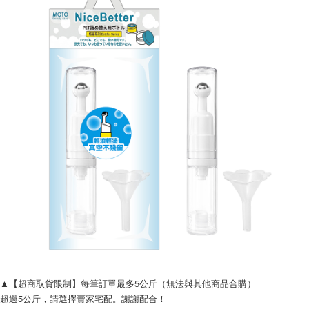
▲【超商取貨限制】每筆訂單最多5公斤（無法與其他商品合購）
超過5公斤，請選擇賣家宅配。謝謝配合！