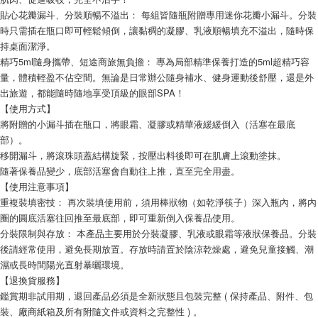
貼心花瓣漏斗、分裝順暢不溢出： 每組皆隨瓶附贈專用迷你花瓣小漏斗。分裝
時只需插在瓶口即可輕鬆傾倒，讓黏稠的凝膠、乳液順暢填充不溢出，隨時保
持桌面潔淨。
精巧5ml隨身攜帶、短途商旅無負擔： 專為局部精準保養打造的5ml超精巧容
量，體積輕盈不佔空間。無論是日常辦公隨身補水、健身運動後舒壓，還是外
出旅遊，都能隨時隨地享受頂級的眼部SPA！
【使用方式】
將附贈的小漏斗插在瓶口，將眼霜、凝膠或精華液緩緩倒入（活塞在最底
部）。
移開漏斗，將滾珠頭蓋結構旋緊，按壓出料後即可在肌膚上滾動塗抹。
隨著保養品變少，底部活塞會自動往上推，直至完全用盡。
【使用注意事項】
重複裝填密技： 再次裝填使用前，須用棒狀物（如乾淨筷子）深入瓶內，將內
圈的圓底活塞往回推至最底部，即可重新倒入保養品使用。
分裝限制與存放： 本產品主要用於分裝凝膠、乳液或眼霜等液狀保養品。分裝
後請經常使用，避免長期放置。存放時請置於陰涼乾燥處，避免兒童接觸、潮
濕或長時間陽光直射暴曬環境。
【退換貨服務】
鑑賞期非試用期，退回產品必須是全新狀態且包裝完整 ( 保持產品、附件、包
裝、廠商紙箱及所有附隨文件或資料之完整性 ) 。