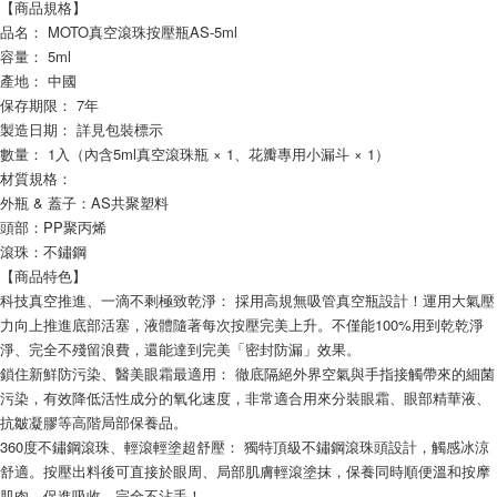
【商品規格】
品名： MOTO真空滾珠按壓瓶AS-5ml
容量： 5ml
產地： 中國
保存期限： 7年
製造日期： 詳見包裝標示
數量： 1入（內含5ml真空滾珠瓶 × 1、花瓣專用小漏斗 × 1）
材質規格：
外瓶 & 蓋子：AS共聚塑料
頭部：PP聚丙烯
滾珠：不鏽鋼
【商品特色】
科技真空推進、一滴不剩極致乾淨： 採用高規無吸管真空瓶設計！運用大氣壓
力向上推進底部活塞，液體隨著每次按壓完美上升。不僅能100%用到乾乾淨
淨、完全不殘留浪費，還能達到完美「密封防漏」效果。
鎖住新鮮防污染、醫美眼霜最適用： 徹底隔絕外界空氣與手指接觸帶來的細菌
污染，有效降低活性成分的氧化速度，非常適合用來分裝眼霜、眼部精華液、
抗皺凝膠等高階局部保養品。
360度不鏽鋼滾珠、輕滾輕塗超舒壓： 獨特頂級不鏽鋼滾珠頭設計，觸感冰涼
舒適。按壓出料後可直接於眼周、局部肌膚輕滾塗抹，保養同時順便溫和按摩
肌肉、促進吸收，完全不沾手！