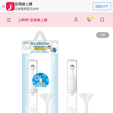
佳瑪線上購
開啟APP
立刻使用官方APP
0
1
/
6