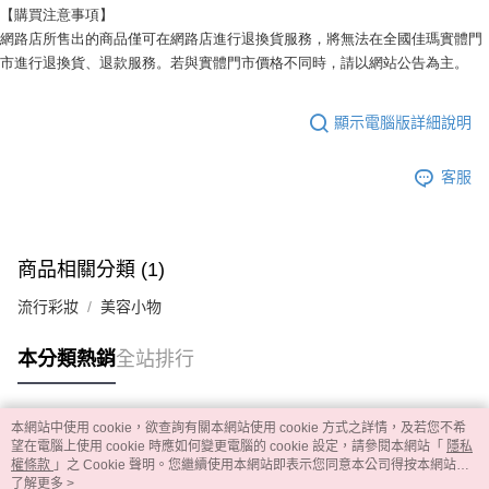
【購買注意事項】
網路店所售出的商品僅可在網路店進行退換貨服務，將無法在全國佳瑪實體門
市進行退換貨、退款服務。若與實體門市價格不同時，請以網站公告為主。
顯示電腦版詳細說明
客服
商品相關分類 (1)
流行彩妝
美容小物
本分類熱銷
全站排行
本網站中使用 cookie，欲查詢有關本網站使用 cookie 方式之詳情，及若您不希
熱門標籤
望在電腦上使用 cookie 時應如何變更電腦的 cookie 設定，請參閱本網站「
隱私
權條款
」之 Cookie 聲明。您繼續使用本網站即表示您同意本公司得按本網站使
用條款之 Cookie 聲明使用 cookie。
了解更多 >