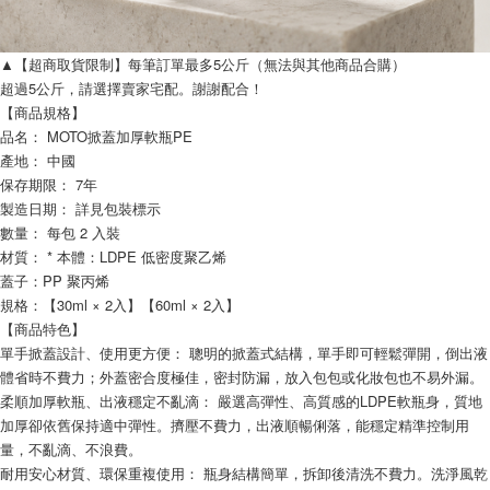
▲【超商取貨限制】每筆訂單最多5公斤（無法與其他商品合購）
超過5公斤，請選擇賣家宅配。謝謝配合！
【商品規格】
品名： MOTO掀蓋加厚軟瓶PE
產地： 中國
保存期限： 7年
製造日期： 詳見包裝標示
數量： 每包 2 入裝
材質： * 本體：LDPE 低密度聚乙烯
蓋子：PP 聚丙烯
規格：【30ml × 2入】【60ml × 2入】
【商品特色】
單手掀蓋設計、使用更方便： 聰明的掀蓋式結構，單手即可輕鬆彈開，倒出液
體省時不費力；外蓋密合度極佳，密封防漏，放入包包或化妝包也不易外漏。
柔順加厚軟瓶、出液穩定不亂滴： 嚴選高彈性、高質感的LDPE軟瓶身，質地
加厚卻依舊保持適中彈性。擠壓不費力，出液順暢俐落，能穩定精準控制用
量，不亂滴、不浪費。
耐用安心材質、環保重複使用： 瓶身結構簡單，拆卸後清洗不費力。洗淨風乾