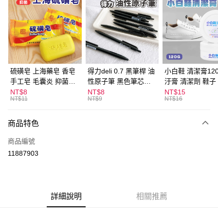
LINE Pay
Apple Pay
街口支付
悠遊付
硫磺皂 上海藥皂 香皂
得力deli 0.7 黑筆桿 油
小白鞋 清潔膏120
手工皂 毛囊炎 抑菌除
性原子筆 黑色筆芯
汙膏 清潔劑 鞋子
ATM付款
蟎 清潔護膚 去油去痘
S304
漬 白皮鞋 鞋油
NT$8
NT$8
NT$15
NT$11
NT$9
NT$16
寵物皮膚病 狗狗貓咪
運送方式
商品特色
全家取貨付款
每筆NT$60，滿NT$599(含以上)免運費
商品編號
11887903
付款後全家取貨
每筆NT$60，滿NT$599(含以上)免運費
7-11取貨付款
詳細說明
相關推薦
每筆NT$60，滿NT$599(含以上)免運費
付款後7-11取貨