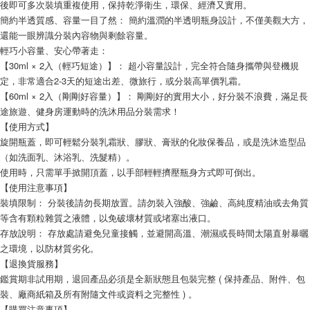
後即可多次裝填重複使用，保持乾淨衛生，環保、經濟又實用。
簡約半透質感、容量一目了然： 簡約溫潤的半透明瓶身設計，不僅美觀大方，
還能一眼辨識分裝內容物與剩餘容量。
輕巧小容量、安心帶著走：
【30ml × 2入（輕巧短途）】： 超小容量設計，完全符合隨身攜帶與登機規
定，非常適合2-3天的短途出差、微旅行，或分裝高單價乳霜。
【60ml × 2入（剛剛好容量）】： 剛剛好的實用大小，好分裝不浪費，滿足長
途旅遊、健身房運動時的洗沐用品分裝需求！
【使用方式】
旋開瓶蓋，即可輕鬆分裝乳霜狀、膠狀、膏狀的化妝保養品，或是洗沐造型品
（如洗面乳、沐浴乳、洗髮精）。
使用時，只需單手掀開頂蓋，以手部輕輕擠壓瓶身方式即可倒出。
【使用注意事項】
裝填限制： 分裝後請勿長期放置。請勿裝入強酸、強鹼、高純度精油或去角質
等含有顆粒雜質之液體，以免破壞材質或堵塞出液口。
存放說明： 存放處請避免兒童接觸，並避開高溫、潮濕或長時間太陽直射暴曬
之環境，以防材質劣化。
【退換貨服務】
鑑賞期非試用期，退回產品必須是全新狀態且包裝完整 ( 保持產品、附件、包
裝、廠商紙箱及所有附隨文件或資料之完整性 ) 。
【購買注意事項】