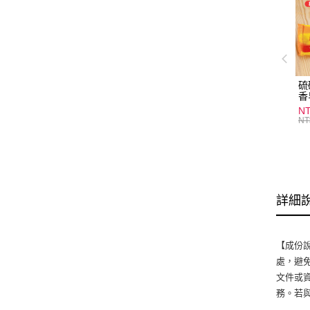
硫
香
炎
N
護
NT
物
詳細
【成份說
處，避
文件或
務。若