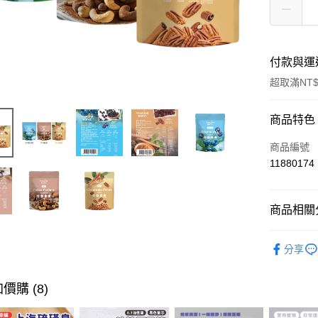
付款與運
超取滿NT$
付款方式
商品特色
信用卡一
商品編號
11880174
超商取貨
LINE Pay
商品相關分
Apple Pay
美味食品
分享
街口支付
悠遊付
價購 (8)
ATM付款