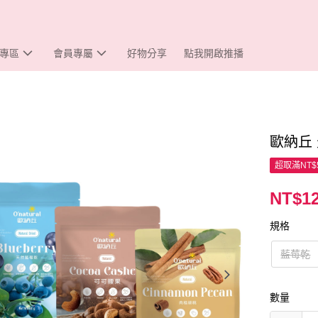
專區
會員專屬
好物分享
點我開啟推播
歐納丘
超取滿NT$
NT$1
規格
藍莓乾
數量