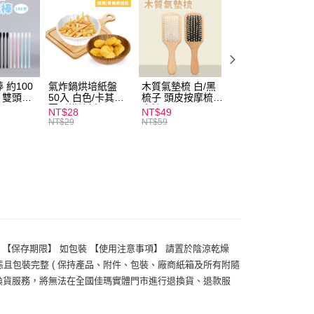
付款
0，滿NT$599(含以上)免運費
 約100
氣炸鍋烘培紙盤
木質氣墊梳 白/黑
素面船型襪 22-
扒 雙頭棉
50入 白色/卡其色
梳子 頭皮按摩梳
27cm 基本款 黑/
家取貨
圓形烘焙紙
木梳
灰/白 短襪 船襪 
NT$28
NT$49
NT$9
0，滿NT$599(含以上)免運費
襪 黑襪
NT$29
NT$59
付款
0，滿NT$599(含以上)免運費
1取貨
0，滿NT$599(含以上)免運費
圖 【保存期限】 如包裝 【使用注意事項】 請置於陰涼乾燥
20，滿NT$1,999(含以上)免運費
且包裝完整 ( 保持產品、附件、包裝、廠商紙箱及所有附隨
退換貨服務，將無法在全國佳瑪實體門市進行退換貨、退款服