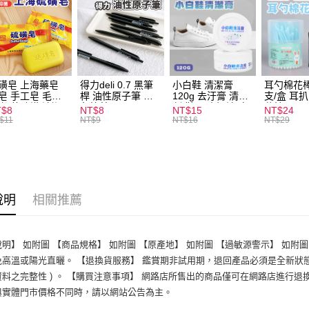
運送方式
全家取貨
每筆NT$6
磺皂 上海藥皂
得力deli 0.7 黑筆
小白鞋 清潔膏
耳勺棉花棒
皂 手工皂 毛囊
桿 油性原子筆 黑
120g 去汙膏 清潔
支/盒 耳
付款後全
 抑菌除蟎 清潔
色筆芯 S304
劑 鞋子 去汙漬 白
花棒
T$8
NT$8
NT$15
NT$24
每筆NT$6
膚 去油去痘 寵
皮鞋 鞋油
$11
NT$9
NT$16
NT$29
皮膚病 狗狗貓咪
7-11取貨
每筆NT$6
付款後7-1
說明
相關推薦
每筆NT$6
宅配
明】 如附圖 【商品規格】 如附圖 【原產地】 如附圖 【過敏源警示】 如附
每筆NT$1
免高溫或陽光直曬。 【退換貨服務】 鑑賞期非試用期，退回產品必須是全新狀態
資料之完整性 ) 。 【購買注意事項】 網路店所售出的商品僅可在網路店進行
與實體門市價格不同時，請以網站公告為主。