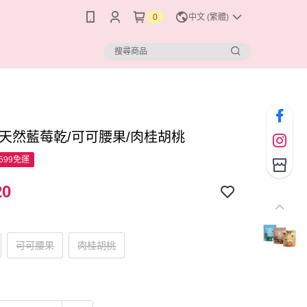
0
中文 (繁體)
 天然藍莓乾/可可腰果/肉桂胡桃
599免運
20
可可腰果
肉桂胡桃