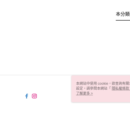
本分類
本網站中使用 cookie，欲查詢有關
設定，請參閱本網站「
隱私權條款
使用 cookie。
了解更多 >