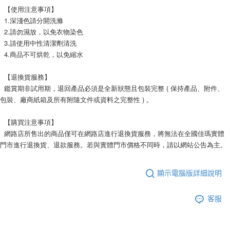
  【使用注意事項】
  1.深淺色請分開洗滌
  2.請勿濕放，以免衣物染色
  3.請使用中性清潔劑清洗
  4.商品不可烘乾，以免縮水
  【退換貨服務】
  鑑賞期非試用期，退回產品必須是全新狀態且包裝完整 ( 保持產品、附件、
包裝、廠商紙箱及所有附隨文件或資料之完整性 ) 。
  【購買注意事項】
  網路店所售出的商品僅可在網路店進行退換貨服務，將無法在全國佳瑪實體
門市進行退換貨、退款服務。若與實體門市價格不同時，請以網站公告為主。
顯示電腦版詳細說明
客服