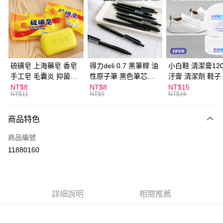
LINE Pay
Apple Pay
街口支付
悠遊付
硫磺皂 上海藥皂 香皂
得力deli 0.7 黑筆桿 油
小白鞋 清潔膏120
手工皂 毛囊炎 抑菌除
性原子筆 黑色筆芯
汙膏 清潔劑 鞋子
ATM付款
蟎 清潔護膚 去油去痘
S304
漬 白皮鞋 鞋油
NT$8
NT$8
NT$15
NT$11
NT$9
NT$16
寵物皮膚病 狗狗貓咪
運送方式
商品特色
全家取貨付款
每筆NT$60，滿NT$599(含以上)免運費
商品編號
11880160
付款後全家取貨
每筆NT$60，滿NT$599(含以上)免運費
7-11取貨付款
詳細說明
相關推薦
每筆NT$60，滿NT$599(含以上)免運費
付款後7-11取貨