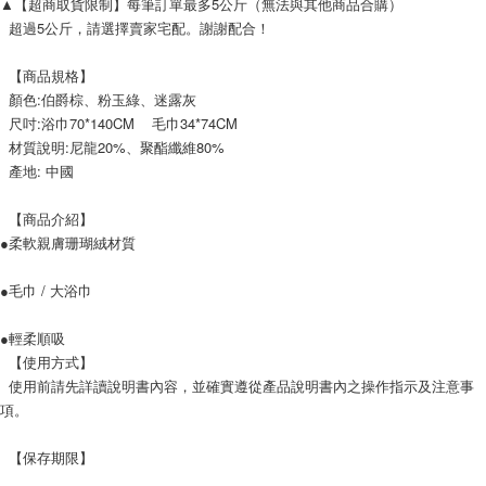
▲【超商取貨限制】每筆訂單最多5公斤（無法與其他商品合購）
  超過5公斤，請選擇賣家宅配。謝謝配合！
  【商品規格】
  顏色:伯爵棕、粉玉綠、迷露灰
  尺吋:浴巾70*140CM    毛巾34*74CM
  材質說明:尼龍20%、聚酯纖維80%
  產地: 中國
  【商品介紹】
●柔軟親膚珊瑚絨材質
●毛巾 / 大浴巾
●輕柔順吸
  【使用方式】
  使用前請先詳讀說明書內容，並確實遵從產品說明書內之操作指示及注意事
項。
  【保存期限】