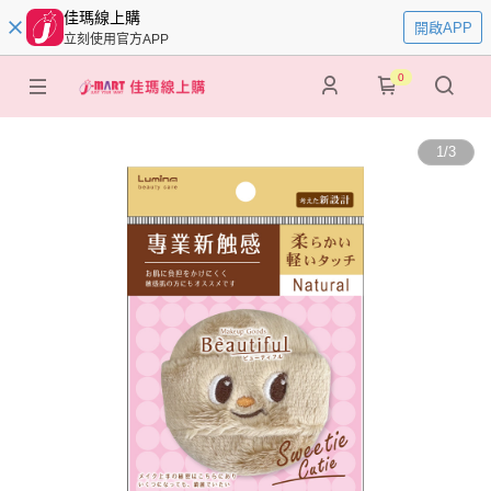
佳瑪線上購
開啟APP
立刻使用官方APP
0
1
/
3