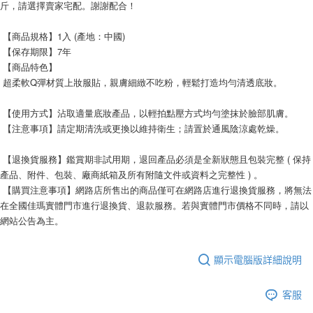
斤，請選擇賣家宅配。謝謝配合！
 【商品規格】1入 (產地：中國)
 【保存期限】7年
 【商品特色】
 超柔軟Q彈材質上妝服貼，親膚細緻不吃粉，輕鬆打造均勻清透底妝。
 【使用方式】沾取適量底妝產品，以輕拍點壓方式均勻塗抹於臉部肌膚。
 【注意事項】請定期清洗或更換以維持衛生；請置於通風陰涼處乾燥。
 【退換貨服務】鑑賞期非試用期，退回產品必須是全新狀態且包裝完整 ( 保持
產品、附件、包裝、廠商紙箱及所有附隨文件或資料之完整性 ) 。
 【購買注意事項】網路店所售出的商品僅可在網路店進行退換貨服務，將無法
在全國佳瑪實體門市進行退換貨、退款服務。若與實體門市價格不同時，請以
網站公告為主。
顯示電腦版詳細說明
客服