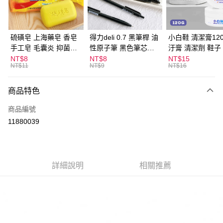
街口支付
悠遊付
硫磺皂 上海藥皂 香皂
得力deli 0.7 黑筆桿 油
小白鞋 清潔膏120
手工皂 毛囊炎 抑菌除
性原子筆 黑色筆芯
汙膏 清潔劑 鞋子
ATM付款
蟎 清潔護膚 去油去痘
S304
漬 白皮鞋 鞋油
NT$8
NT$8
NT$15
NT$11
NT$9
NT$16
寵物皮膚病 狗狗貓咪
運送方式
商品特色
全家取貨付款
每筆NT$60，滿NT$599(含以上)免運費
商品編號
11880039
付款後全家取貨
每筆NT$60，滿NT$599(含以上)免運費
7-11取貨付款
詳細說明
相關推薦
每筆NT$60，滿NT$599(含以上)免運費
付款後7-11取貨
每筆NT$60，滿NT$599(含以上)免運費
宅配