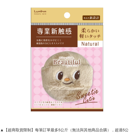
▲【超商取貨限制】每筆訂單最多5公斤（無法與其他商品合購），超過5公