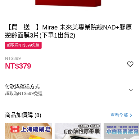
【買一送一】Mirae 未來美專業院線NAD+膠原
逆齡面膜3片(下單1出貨2)
超取滿NT$599免運
NT$399
NT$379
付款與運送方式
超取滿NT$599免運
付款方式
信用卡一次付款
商品加價購 (8)
查看全部
超商取貨付款
LINE Pay