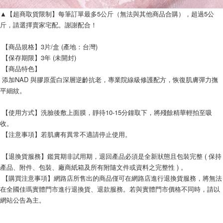
▲【超商取貨限制】每筆訂單最多5公斤（無法與其他商品合購），超過5公
斤，請選擇賣家宅配。謝謝配合！
 【商品規格】3片/盒 (產地：台灣)
 【保存期限】3年 (未開封)
 【商品特色】
 添加NAD 與膠原蛋白深層逆齡抗老，專業院線級修護配方，恢復肌膚彈力撫
平細紋。
 【使用方式】洗臉後敷上面膜，靜待10-15分鐘取下，將殘餘精華輕拍至吸
收。
 【注意事項】若肌膚有異常不適請停止使用。
 【退換貨服務】鑑賞期非試用期，退回產品必須是全新狀態且包裝完整 ( 保持
產品、附件、包裝、廠商紙箱及所有附隨文件或資料之完整性 ) 。
 【購買注意事項】網路店所售出的商品僅可在網路店進行退換貨服務，將無法
在全國佳瑪實體門市進行退換貨、退款服務。若與實體門市價格不同時，請以
網站公告為主。