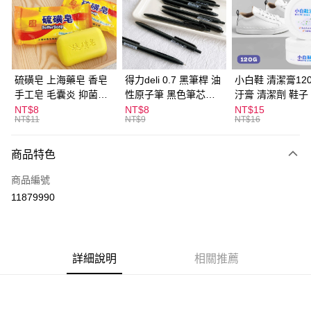
Apple Pay
街口支付
悠遊付
硫磺皂 上海藥皂 香皂
得力deli 0.7 黑筆桿 油
小白鞋 清潔膏120
手工皂 毛囊炎 抑菌除
性原子筆 黑色筆芯
汙膏 清潔劑 鞋子
ATM付款
蟎 清潔護膚 去油去痘
S304
漬 白皮鞋 鞋油
NT$8
NT$8
NT$15
NT$11
NT$9
NT$16
寵物皮膚病 狗狗貓咪
運送方式
商品特色
全家取貨付款
每筆NT$60，滿NT$599(含以上)免運費
商品編號
11879990
付款後全家取貨
每筆NT$60，滿NT$599(含以上)免運費
7-11取貨付款
詳細說明
相關推薦
每筆NT$60，滿NT$599(含以上)免運費
付款後7-11取貨
每筆NT$60，滿NT$599(含以上)免運費