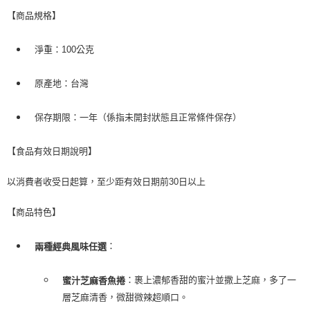
【商品規格】
淨重：100公克
原產地：台灣
保存期限：一年（係指未開封狀態且正常條件保存）
【食品有效日期說明】
以消費者收受日起算，至少距有效日期前30日以上
【商品特色】
：
兩種經典風味任選
：裹上濃郁香甜的蜜汁並撒上芝麻，多了一
蜜汁芝麻香魚捲
層芝麻清香，微甜微辣超順口。