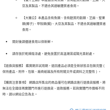
豆及其製品，不適合其過敏體質者食用。
【大豬公】本產品含有魚類、含有麩質的穀類、芝麻、堅果
類(椰子)、甲殼類(蝦)、大豆及其製品，不適合其過敏體質者
食用。
開封後請儘速食用以保新鮮。
請存放於乾燥陰涼處，避免放置於高溫潮濕或陽光直射處。
【退換貨服務】 鑑賞期非試用期，退回產品必須是全新狀態且包裝完整 (
保持產品、附件、包裝、廠商紙箱及所有附隨文件或資料之完整性 ) 。
【購買注意事項】 網路店所售出的商品僅可在網路店進行退換貨服務，將
無法在全國佳瑪實體門市進行退換貨、退款服務。若與實體門市價格不同
時，請以網站公告為主。