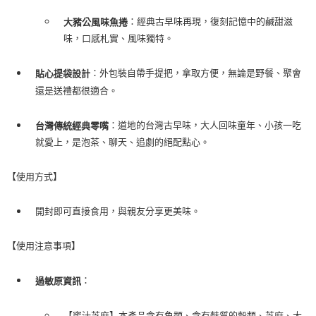
：經典古早味再現，復刻記憶中的鹹甜滋
大豬公風味魚捲
味，口感札實、風味獨特。
：外包裝自帶手提把，拿取方便，無論是野餐、聚會
貼心提袋設計
還是送禮都很適合。
：道地的台灣古早味，大人回味童年、小孩一吃
台灣傳統經典零嘴
就愛上，是泡茶、聊天、追劇的絕配點心。
【使用方式】
開封即可直接食用，與親友分享更美味。
【使用注意事項】
：
過敏原資訊
【蜜汁芝麻】本產品含有魚類、含有麩質的穀類、芝麻、大