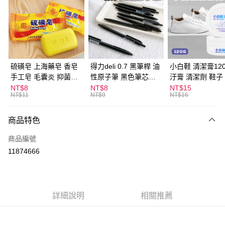
LINE Pay
Apple Pay
街口支付
悠遊付
硫磺皂 上海藥皂 香皂
得力deli 0.7 黑筆桿 油
小白鞋 清潔膏120
手工皂 毛囊炎 抑菌除
性原子筆 黑色筆芯
汙膏 清潔劑 鞋子
ATM付款
蟎 清潔護膚 去油去痘
S304
漬 白皮鞋 鞋油
NT$8
NT$8
NT$15
NT$11
NT$9
NT$16
寵物皮膚病 狗狗貓咪
運送方式
商品特色
全家取貨付款
每筆NT$60，滿NT$599(含以上)免運費
商品編號
11874666
付款後全家取貨
每筆NT$60，滿NT$599(含以上)免運費
7-11取貨付款
詳細說明
相關推薦
每筆NT$60，滿NT$599(含以上)免運費
付款後7-11取貨