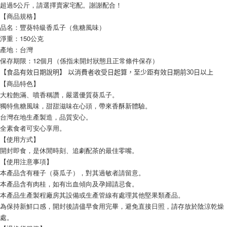
超過5公斤，請選擇賣家宅配。謝謝配合！
【商品規格】
品名：豐葵特級香瓜子（焦糖風味）
淨重：150公克
產地：台灣
保存期限：12個月（係指未開封狀態且正常條件保存）
【食品有效日期說明】 以消費者收受日起算，至少距有效日期前30日以上
【商品特色】
大粒飽滿、噴香稱讚，嚴選優質葵瓜子。
獨特焦糖風味，甜甜滋味在心頭，帶來香酥新體驗。
台灣在地生產製造，品質安心。
全素食者可安心享用。
【使用方式】
開封即食，是休閒時刻、追劇配茶的最佳零嘴。
【使用注意事項】
本產品含有種子（葵瓜子），對其過敏者請留意。
本產品含有肉桂，如有出血傾向及孕婦請忌食。
本產品生產製程廠房其設備或生產管線有處理其他堅果類產品。
為保持新鮮口感，開封後請儘早食用完畢，避免直接日照，請存放於陰涼乾燥
處。