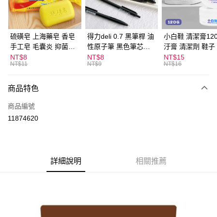
街口支付
悠遊付
硫磺皂 上海藥皂 香皂
得力deli 0.7 黑筆桿 油
小白鞋 清潔膏120
手工皂 毛囊炎 抑菌除
性原子筆 黑色筆芯
汙膏 清潔劑 鞋子
ATM付款
蟎 清潔護膚 去油去痘
S304
漬 白皮鞋 鞋油
NT$8
NT$8
NT$15
NT$11
NT$9
NT$16
寵物皮膚病 狗狗貓咪
運送方式
商品特色
全家取貨付款
每筆NT$60，滿NT$599(含以上)免運費
商品編號
11874620
付款後全家取貨
每筆NT$60，滿NT$599(含以上)免運費
7-11取貨付款
詳細說明
相關推薦
每筆NT$60，滿NT$599(含以上)免運費
付款後7-11取貨
每筆NT$60，滿NT$599(含以上)免運費
宅配