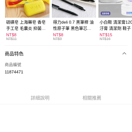
街口支付
悠遊付
硫磺皂 上海藥皂 香皂
得力deli 0.7 黑筆桿 油
小白鞋 清潔膏120
手工皂 毛囊炎 抑菌除
性原子筆 黑色筆芯
汙膏 清潔劑 鞋子
ATM付款
蟎 清潔護膚 去油去痘
S304
漬 白皮鞋 鞋油
NT$8
NT$8
NT$15
NT$11
NT$9
NT$16
寵物皮膚病 狗狗貓咪
運送方式
商品特色
全家取貨付款
每筆NT$60，滿NT$599(含以上)免運費
商品編號
11874471
付款後全家取貨
每筆NT$60，滿NT$599(含以上)免運費
7-11取貨付款
詳細說明
相關推薦
每筆NT$60，滿NT$599(含以上)免運費
付款後7-11取貨
每筆NT$60，滿NT$599(含以上)免運費
宅配