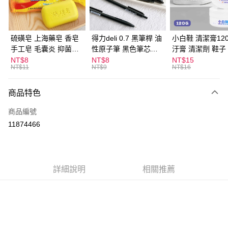
街口支付
悠遊付
硫磺皂 上海藥皂 香皂
得力deli 0.7 黑筆桿 油
小白鞋 清潔膏120
手工皂 毛囊炎 抑菌除
性原子筆 黑色筆芯
汙膏 清潔劑 鞋子
ATM付款
蟎 清潔護膚 去油去痘
S304
漬 白皮鞋 鞋油
NT$8
NT$8
NT$15
NT$11
NT$9
NT$16
寵物皮膚病 狗狗貓咪
運送方式
商品特色
全家取貨付款
每筆NT$60，滿NT$599(含以上)免運費
商品編號
11874466
付款後全家取貨
每筆NT$60，滿NT$599(含以上)免運費
7-11取貨付款
詳細說明
相關推薦
每筆NT$60，滿NT$599(含以上)免運費
付款後7-11取貨
每筆NT$60，滿NT$599(含以上)免運費
宅配