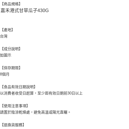
【商品規格】
嘉禾港式甘草瓜子430G
【產地】
台灣
【成分說明】
如圖示
【保存期限】
8個月
【食品有效日期說明】
以消費者收受日起算，至少距有效日期前30日以上
【使用注意事項】
請置於陰涼乾燥處，避免高溫或陽光直曬。
【退換貨服務】