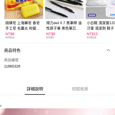
Apple Pay
街口支付
悠遊付
硫磺皂 上海藥皂 香皂
得力deli 0.7 黑筆桿 油
小白鞋 清潔膏120
手工皂 毛囊炎 抑菌除
性原子筆 黑色筆芯
汙膏 清潔劑 鞋子
ATM付款
蟎 清潔護膚 去油去痘
S304
漬 白皮鞋 鞋油
NT$8
NT$8
NT$15
NT$11
NT$9
NT$16
寵物皮膚病 狗狗貓咪
運送方式
商品特色
全家取貨付款
每筆NT$60，滿NT$599(含以上)免運費
商品編號
11865328
付款後全家取貨
每筆NT$60，滿NT$599(含以上)免運費
7-11取貨付款
詳細說明
相關推薦
每筆NT$60，滿NT$599(含以上)免運費
付款後7-11取貨
v
每筆NT$60，滿NT$599(含以上)免運費