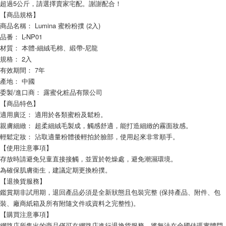
超過5公斤，請選擇賣家宅配。謝謝配合！
【商品規格】
商品名稱： Lumina 蜜粉粉撲 (2入)
品番： L-NP01
材質： 本體-細絨毛棉、緞帶-尼龍
規格： 2入
有效期間： 7年
產地： 中國
委製/進口商： 露蜜化粧品有限公司
【商品特色】
適用廣泛： 適用於各類蜜粉及鬆粉。
親膚細緻： 超柔細絨毛製成，觸感舒適，能打造細緻的霧面妝感。
輕鬆定妝： 沾取適量粉體後輕拍於臉部，使用起來非常順手。
【使用注意事項】
存放時請避免兒童直接接觸，並置於乾燥處，避免潮濕環境。
為確保肌膚衛生，建議定期更換粉撲。
【退換貨服務】
鑑賞期非試用期，退回產品必須是全新狀態且包裝完整 (保持產品、附件、包
裝、廠商紙箱及所有附隨文件或資料之完整性)。
【購買注意事項】
網路店所售出的商品僅可在網路店進行退換貨服務，將無法在全國佳瑪實體門