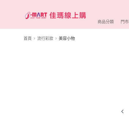
商品分類
門市
首頁
流行彩妝
美容小物