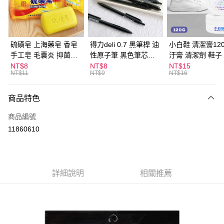
Apple Pay
街口支付
悠遊付
硫磺皂 上海藥皂 香皂
得力deli 0.7 黑筆桿 油
小白鞋 清潔膏120
手工皂 毛囊炎 抑菌除
性原子筆 黑色筆芯
汙膏 清潔劑 鞋子
ATM付款
蟎 清潔護膚 去油去痘
S304
漬 白皮鞋 鞋油
NT$8
NT$8
NT$15
NT$11
NT$9
NT$16
寵物皮膚病 狗狗貓咪
運送方式
商品特色
全家取貨付款
每筆NT$60，滿NT$599(含以上)免運費
商品編號
11860610
付款後全家取貨
每筆NT$60，滿NT$599(含以上)免運費
7-11取貨付款
詳細說明
相關推薦
每筆NT$60，滿NT$599(含以上)免運費
付款後7-11取貨
每筆NT$60，滿NT$599(含以上)免運費