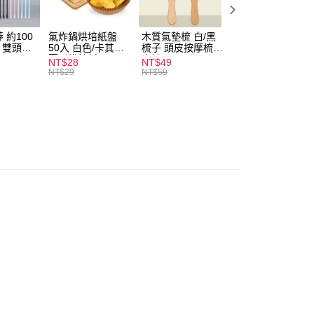
付款
0，滿NT$599(含以上)免運費
 約100
氣炸鍋烘培紙盤
木質氣墊梳 白/黑
素面船型襪 22-
扒 雙頭棉
50入 白色/卡其色
梳子 頭皮按摩梳
27cm 基本款 黑/
家取貨
圓形烘焙紙
木梳
灰/白 短襪 船襪 
NT$28
NT$49
NT$9
0，滿NT$599(含以上)免運費
襪 黑襪
NT$29
NT$59
付款
0，滿NT$599(含以上)免運費
1取貨
0，滿NT$599(含以上)免運費
20，滿NT$1,999(含以上)免運費