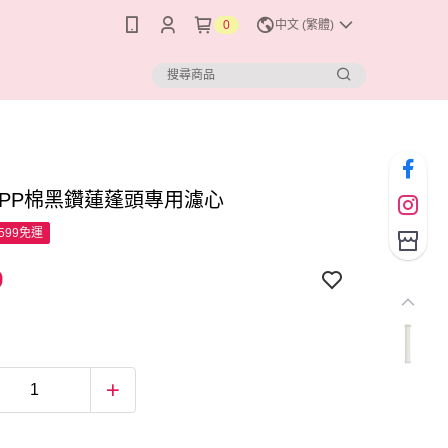
0
中文 (繁體)
 PP棉黑鑽蓮蓬頭專用濾心
599免運
9