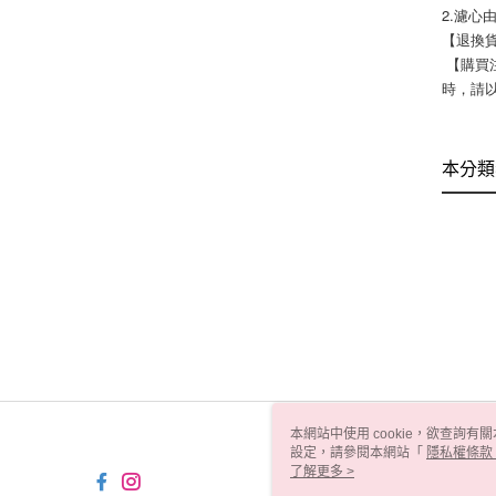
2.濾
【退換貨
 【購買注意事項】網路店所售出的商品僅可在網路店進行退換貨服務，將無法在全國佳瑪實體門市進行退換貨、退款服務。若與實體門市價格不同
時，請
本分類
本網站中使用 cookie，欲查詢有關
設定，請參閱本網站「
隱私權條款
使用 cookie。
了解更多 >