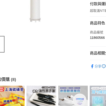
付款與運
超取滿NT$
付款方式
商品特色
信用卡一
商品編號
11860566
超商取貨
LINE Pay
商品相關分
Apple Pay
衛浴用品
分享
街口支付
悠遊付
價購 (8)
ATM付款
運送方式