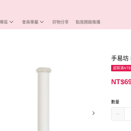
專區
會員專屬
好物分享
點我開啟推播
手易坊
超取滿NT$
NT$6
數量