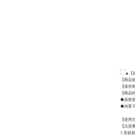
▲【
【商品規
【保存期
【商品
◆高密
◆內置
【使用
【注意
1.安