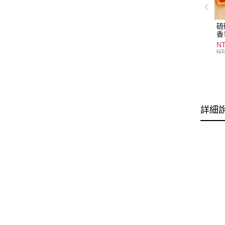
硫
香
炎
N
護
NT
物
詳細