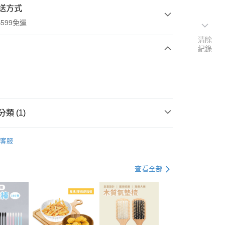
送方式
599免運
清除
紀錄
次付款
付款
類 (1)
蓮蓬頭
客服
查看全部