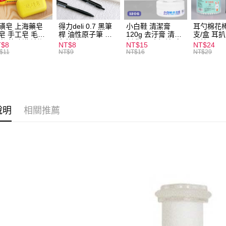
全家取貨
每筆NT$6
磺皂 上海藥皂
得力deli 0.7 黑筆
小白鞋 清潔膏
耳勺棉花棒
皂 手工皂 毛囊
桿 油性原子筆 黑
120g 去汙膏 清潔
支/盒 耳
付款後全
 抑菌除蟎 清潔
色筆芯 S304
劑 鞋子 去汙漬 白
花棒
T$8
NT$8
NT$15
NT$24
每筆NT$6
膚 去油去痘 寵
皮鞋 鞋油
$11
NT$9
NT$16
NT$29
皮膚病 狗狗貓咪
7-11取貨
每筆NT$6
付款後7-1
說明
相關推薦
每筆NT$6
宅配
每筆NT$1