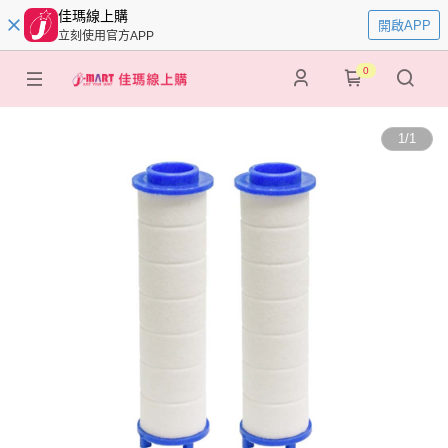
佳瑪線上購
開啟APP
立刻使用官方APP
0
1
/
1