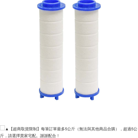
每筆NT$120，滿NT$1,999(含以上)免運費
▲【超商取貨限制】每筆訂單最多5公斤（無法與其他商品合購），超過5公
斤，請選擇賣家宅配。謝謝配合！