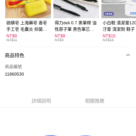
街口支付
悠遊付
硫磺皂 上海藥皂 香皂
得力deli 0.7 黑筆桿 油
小白鞋 清潔膏120
手工皂 毛囊炎 抑菌除
性原子筆 黑色筆芯
汙膏 清潔劑 鞋子
ATM付款
蟎 清潔護膚 去油去痘
S304
漬 白皮鞋 鞋油
NT$8
NT$8
NT$15
NT$11
NT$9
NT$16
寵物皮膚病 狗狗貓咪
運送方式
商品特色
全家取貨付款
每筆NT$60，滿NT$599(含以上)免運費
商品編號
11860530
付款後全家取貨
每筆NT$60，滿NT$599(含以上)免運費
7-11取貨付款
詳細說明
相關推薦
每筆NT$60，滿NT$599(含以上)免運費
付款後7-11取貨
每筆NT$60，滿NT$599(含以上)免運費
宅配