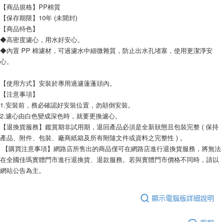
【商品規格】PP棉質
【保存期限】10年 (未開封)
【商品特色】
◆高密度濾心，用水好安心。
◆內置 PP 棉濾材，可過濾水中細微雜質，防止出水孔堵塞，使用更潔淨安
心。
【使用方式】安裝於專用過濾蓮蓬頭內。
【注意事項】
1.安裝前，務必確認好安裝位置，勿顛倒安裝。
2.濾心由白色變成深色時，就要更換濾心。
【退換貨服務】鑑賞期非試用期，退回產品必須是全新狀態且包裝完整 ( 保持
產品、附件、包裝、廠商紙箱及所有附隨文件或資料之完整性 ) 。
 【購買注意事項】網路店所售出的商品僅可在網路店進行退換貨服務，將無法
在全國佳瑪實體門市進行退換貨、退款服務。若與實體門市價格不同時，請以
網站公告為主。
顯示電腦版詳細說明