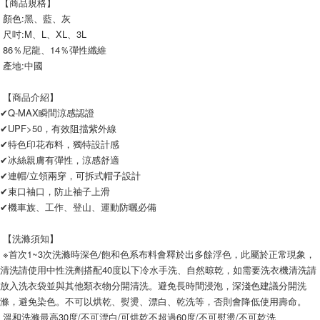
【商品規格】
 顏色:黑、藍、灰
 尺吋:M、L、XL、3L
 86％尼龍、14％彈性纖維
 產地:中國
 【商品介紹】
✔Q-MAX瞬間涼感認證
✔UPF>50，有效阻擋紫外線
✔特色印花布料，獨特設計感
✔冰絲親膚有彈性，涼感舒適
✔連帽/立領兩穿，可拆式帽子設計
✔束口袖口，防止袖子上滑
✔機車族、工作、登山、運動防曬必備
 【洗滌須知】 
 ※首次1~3次洗滌時深色/飽和色系布料會釋於出多餘浮色，此屬於正常現象，
清洗請使用中性洗劑搭配40度以下冷水手洗、自然晾乾，如需要洗衣機清洗請
放入洗衣袋並與其他類衣物分開清洗。避免長時間浸泡，深淺色建議分開洗
滌，避免染色。不可以烘乾、熨燙、漂白、乾洗等，否則會降低使用壽命。
 溫和洗滌最高30度/不可漂白/可烘乾不超過60度/不可熨燙/不可乾洗