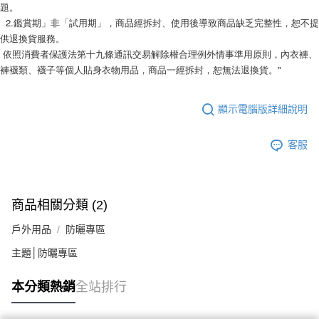
題。
  2.鑑賞期」非「試用期」，商品經拆封、使用後導致商品缺乏完整性，恕不提
供退換貨服務。 
 依照消費者保護法第十九條通訊交易解除權合理例外情事準用原則，內衣褲、
褲襪類、襪子等個人貼身衣物用品，商品一經拆封，恕無法退換貨。"
顯示電腦版詳細說明
客服
商品相關分類 (2)
戶外用品
防曬專區
主題│防曬專區
本分類熱銷
全站排行