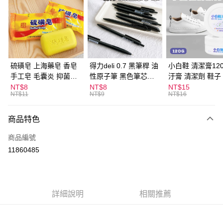
LINE Pay
Apple Pay
街口支付
悠遊付
硫磺皂 上海藥皂 香皂
得力deli 0.7 黑筆桿 油
小白鞋 清潔膏120
手工皂 毛囊炎 抑菌除
性原子筆 黑色筆芯
汙膏 清潔劑 鞋子
ATM付款
蟎 清潔護膚 去油去痘
S304
漬 白皮鞋 鞋油
NT$8
NT$8
NT$15
NT$11
NT$9
NT$16
寵物皮膚病 狗狗貓咪
運送方式
商品特色
全家取貨付款
每筆NT$60，滿NT$599(含以上)免運費
商品編號
11860485
付款後全家取貨
每筆NT$60，滿NT$599(含以上)免運費
7-11取貨付款
詳細說明
相關推薦
每筆NT$60，滿NT$599(含以上)免運費
付款後7-11取貨