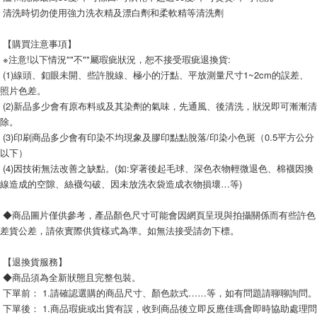
 清洗時切勿使用強力洗衣精及漂白劑和柔軟精等清洗劑
 【購買注意事項】
 ※注意!以下情況""不""屬瑕疵狀況，恕不接受瑕疵退換貨:
 (1)線頭、釦眼未開、些許脫線、極小的汙點、平放測量尺寸1~2cm的誤差、
照片色差。
 (2)新品多少會有原布料或及其染劑的氣味，先通風、後清洗，狀況即可漸漸清
除。
 (3)印刷商品多少會有印染不均現象及膠印點點脫落/印染小色斑（0.5平方公分
以下）
 (4)因技術無法改善之缺點。(如:穿著後起毛球、深色衣物輕微退色、棉襪因換
線造成的空隙、絲襪勾破、因未放洗衣袋造成衣物損壞…等)
 ◆商品圖片僅供參考，產品顏色尺寸可能會因網頁呈現與拍攝關係而有些許色
差貨公差，請依實際供貨樣式為準。如無法接受請勿下標。
 【退換貨服務】
 ◆商品須為全新狀態且完整包裝。
 下單後： 1.商品瑕疵或出貨有誤，收到商品後立即反應佳瑪會即時協助處理問