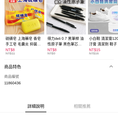
LINE Pay
Apple Pay
街口支付
悠遊付
硫磺皂 上海藥皂 香皂
得力deli 0.7 黑筆桿 油
小白鞋 清潔膏120
手工皂 毛囊炎 抑菌除
性原子筆 黑色筆芯
汙膏 清潔劑 鞋子
ATM付款
蟎 清潔護膚 去油去痘
S304
漬 白皮鞋 鞋油
NT$8
NT$8
NT$15
NT$11
NT$9
NT$16
寵物皮膚病 狗狗貓咪
運送方式
商品特色
全家取貨付款
每筆NT$60，滿NT$599(含以上)免運費
商品編號
11860436
付款後全家取貨
每筆NT$60，滿NT$599(含以上)免運費
7-11取貨付款
詳細說明
相關推薦
每筆NT$60，滿NT$599(含以上)免運費
付款後7-11取貨