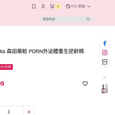
0
中文 (繁體)
Morita 森田藥粧 PDRN外泌體重生逆齡精
599免運
99