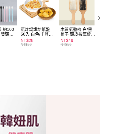
付款
0，滿NT$599(含以上)免運費
 約100
氣炸鍋烘培紙盤
木質氣墊梳 白/黑
素面船型襪 22-
扒 雙頭棉
50入 白色/卡其色
梳子 頭皮按摩梳
27cm 基本款 黑/
家取貨
圓形烘焙紙
木梳
灰/白 短襪 船襪 
NT$28
NT$49
NT$9
0，滿NT$599(含以上)免運費
襪 黑襪
NT$29
NT$59
付款
0，滿NT$599(含以上)免運費
1取貨
0，滿NT$599(含以上)免運費
20，滿NT$1,999(含以上)免運費