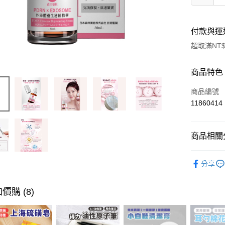
付款與運
超取滿NT$
付款方式
商品特色
信用卡一
商品編號
11860414
超商取貨
LINE Pay
商品相關分
Apple Pay
臉部保養
分享
街口支付
悠遊付
價購 (8)
ATM付款