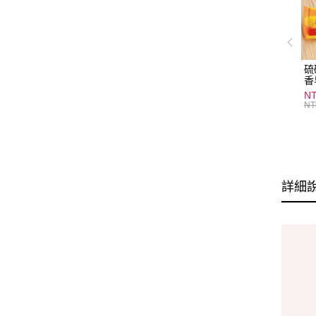
硫
香
炎
N
護
NT
物
詳細