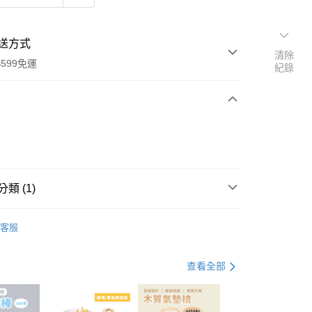
送方式
清除
599免運
紀錄
次付款
付款
類 (1)
精華液
客服
查看全部