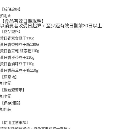
付款後7-11取貨
【成份說明】
每筆NT$60，滿NT$599(含以上)免運費
如附圖
【食品有效日期說明】
宅配
以消費者收受日起算，至少距有效日期前30日以上
每筆NT$120，滿NT$1,999(含以上)免運費
【商品規格】
黃日香素食豆干110g
黃日香香辣豆干絲130G
黃日香豆乾-紅素乾110g
黃日香沙茶豆干110g
黃日香滷味豆干110g
黃日香蒜茸豆干條110g
【原產地】
如附圖
【過敏源警示】
如附圖
【保存期限】
如包裝
【使用注意事項】
請置於陰涼乾燥處，避免高溫或陽光直曬。