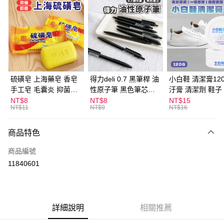
超商取貨付款
LINE Pay
Apple Pay
街口支付
悠遊付
硫磺皂 上海藥皂 香皂
得力deli 0.7 黑筆桿 油
小白鞋 清潔膏120
手工皂 毛囊炎 抑菌除
性原子筆 黑色筆芯
汙膏 清潔劑 鞋子
ATM付款
蟎 清潔護膚 去油去痘
S304
漬 白皮鞋 鞋油
NT$8
NT$8
NT$15
NT$11
NT$9
NT$16
寵物皮膚病 狗狗貓咪
運送方式
商品特色
全家取貨付款
每筆NT$60，滿NT$599(含以上)免運費
商品編號
11840601
付款後全家取貨
每筆NT$60，滿NT$599(含以上)免運費
7-11取貨付款
詳細說明
相關推薦
每筆NT$60，滿NT$599(含以上)免運費